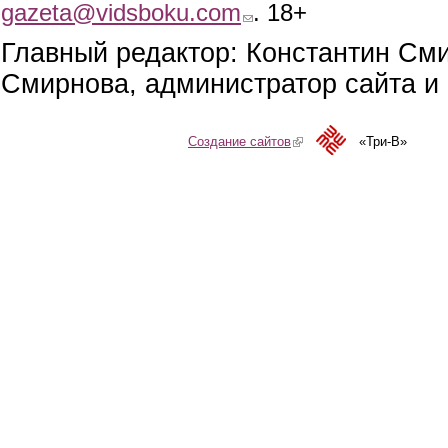
gazeta@vidsboku.com
(link sends e-mail)
. 18+
Главный редактор: Константин См
Смирнова, администратор сайта и 
Создание сайтов
(link is external)
«Три-В»