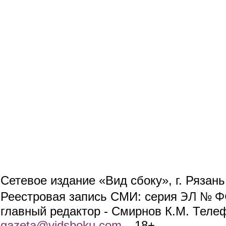
Сетевое издание «Вид сбоку», г. Рязан
ЭЛ № ФС
Реестровая запись СМИ: серия
главный редактор - Смирнов К.М. Телефо
gazeta@vidsboku.com
(link sends e-mail)
. 18+