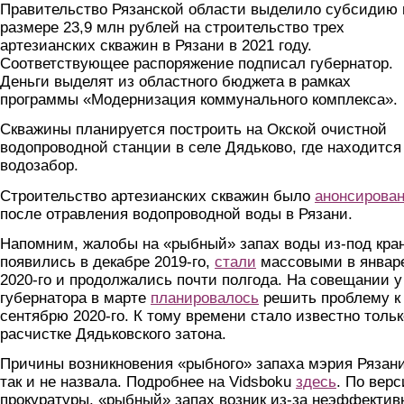
Правительство Рязанской области выделило субсидию 
размере 23,9 млн рублей на строительство трех
артезианских скважин в Рязани в 2021 году.
Соответствующее распоряжение подписал губернатор.
Деньги выделят из областного бюджета в рамках
программы «Модернизация коммунального комплекса».
Скважины планируется построить на Окской очистной
водопроводной станции в селе Дядьково, где находится
водозабор.
Строительство артезианских скважин было
анонсирова
после отравления водопроводной воды в Рязани.
Напомним, жалобы на «рыбный» запах воды из-под кра
появились в декабре 2019-го,
стали
массовыми в январ
2020-го и продолжались почти полгода. На совещании у
губернатора в марте
планировалось
решить проблему к
сентябрю 2020-го. К тому времени стало известно тольк
расчистке Дядьковского затона.
Причины возникновения «рыбного» запаха мэрия Рязан
так и не назвала. Подробнее на Vidsboku
здесь
. По вер
прокуратуры, «рыбный» запах возник из-за неэффектив