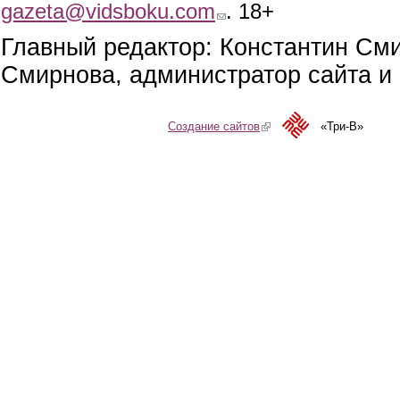
gazeta@vidsboku.com
(link sends e-mail)
. 18+
Главный редактор: Константин См
Смирнова, администратор сайта и 
Создание сайтов
(link is external)
«Три-В»