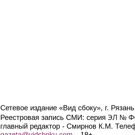
Сетевое издание «Вид сбоку», г. Рязан
ЭЛ № ФС
Реестровая запись СМИ: серия
главный редактор - Смирнов К.М. Телефо
gazeta@vidsboku.com
(link sends e-mail)
. 18+