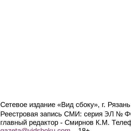
Сетевое издание «Вид сбоку», г. Рязан
ЭЛ № ФС
Реестровая запись СМИ: серия
главный редактор - Смирнов К.М. Телефо
gazeta@vidsboku.com
(link sends e-mail)
. 18+