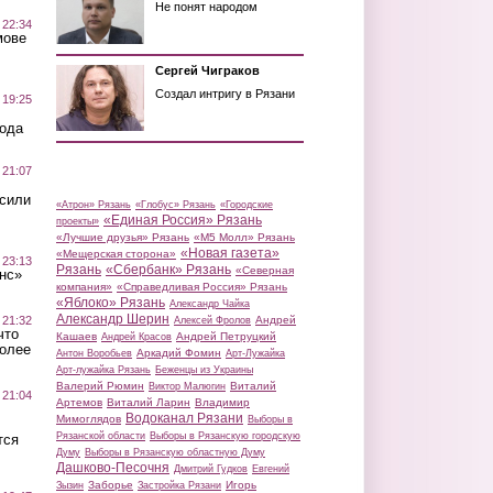
Не понят народом
 22:34
мове
Сергей Чиграков
Создал интригу в Рязани
 19:25
вода
 21:07
осили
«Атрон» Рязань
«Глобус» Рязань
«Городские
«Единая Россия» Рязань
проекты»
«Лучшие друзья» Рязань
«М5 Молл» Рязань
«Новая газета»
«Мещерская сторона»
 23:13
Рязань
«Сбербанк» Рязань
«Северная
нс»
компания»
«Справедливая Россия» Рязань
«Яблоко» Рязань
Александр Чайка
Александр Шерин
 21:32
Андрей
Алексей Фролов
что
Кашаев
Андрей Петруцкий
Андрей Красов
более
Аркадий Фомин
Антон Воробьев
Арт-Лужайка
Арт-лужайка Рязань
Беженцы из Украины
Валерий Рюмин
Виталий
Виктор Малюгин
 21:04
Артемов
Виталий Ларин
Владимир
Водоканал Рязани
Мимоглядов
Выборы в
Рязанской области
Выборы в Рязанскую городскую
тся
Думу
Выборы в Рязанскую областную Думу
Дашково-Песочня
Дмитрий Гудков
Евгений
Заборье
Игорь
Зызин
Застройка Рязани