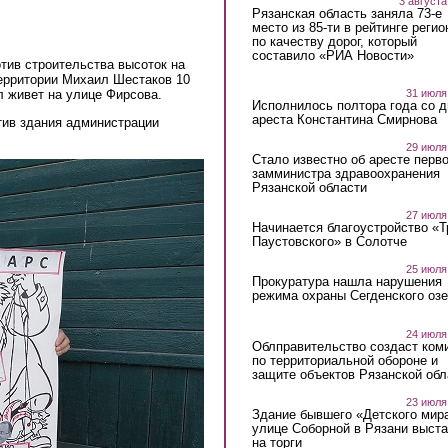
3 августа
Рязанская область заняла 73-е
место из 85-ти в рейтинге регио
по качеству дорог, который
составило «РИА Новости»
тив строительства высоток на
ерритории Михаил Шестаков 10
л живет на улице Фирсова.
31 июля
Исполнилось полтора года со д
ареста Константина Смирнова
тив здания администрации
29 июля
Стало известно об аресте перво
8841833488384_n.jpg
замминистра здравоохранения
Рязанской области
27 июля
Начинается благоустройство «
Паустовского» в Солотче
25 июля
Прокуратура нашла нарушения
режима охраны Сегденского озе
24 июля
Облправительство создаст ком
по территориальной обороне и
защите объектов Рязанской обл
23 июля
Здание бывшего «Детского мир
улице Соборной в Рязани выст
на торги