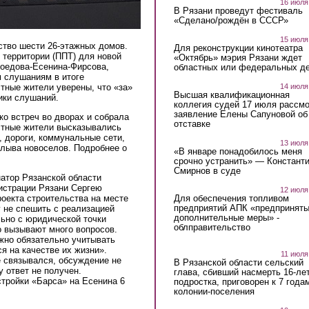
16 июля
В Рязани проведут фестиваль
«Сделано/рождён в СССР»
15 июля
ство шести 26-этажных домов.
Для реконструкции кинотеатра
 территории (ППТ) для новой
«Октябрь» мэрия Рязани ждет
ибоедова-Есенина-Фирсова,
областных или федеральных де
 слушаниям в итоге
тные жители уверены, что «за»
14 июля
Высшая квалификационная
ики слушаний.
коллегия судей 17 июля рассмо
заявление Елены Сапуновой об
ко встреч во дворах и собрала
отставке
естные жители высказывались
ю, дороги, коммунальные сети,
13 июля
плыва новоселов. Подробнее о
«В январе понадобилось меня
срочно устранить» — Констант
Смирнов в суде
атор Рязанской области
истрации Рязани Сергею
12 июля
Для обеспечения топливом
оекта строительства на месте
предприятий АПК «предпринят
 не спешить с реализацией
дополнительные меры» -
льно с юридической точки
облправительство
о вызывают много вопросов.
жно обязательно учитывать
я на качестве их жизни».
11 июля
 связывался, обсуждение не
В Рязанской области сельский
 ответ не получен.
глава, сбивший насмерть 16-ле
тройки «Барса» на Есенина 6
подростка, приговорен к 7 года
колонии-поселения