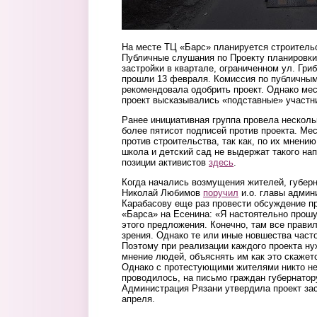
На месте ТЦ «Барс» планируется строитель
Публичные слушания по Проекту планировки
застройки в квартале, ограниченном ул. Гр
прошли 13 февраля. Комиссия по публичным
рекомендовала одобрить проект. Однако мес
проект высказывались «подставные» участн
Ранее инициативная группа провела несколь
более пятисот подписей против проекта. М
против строительства, так как, по их мнени
школа и детский сад не выдержат такого на
позиции активистов
здесь
.
Когда начались возмущения жителей, губерн
Николай Любимов
поручил
и.о. главы админ
Карабасову еще раз провести обсуждение пр
«Барса» на Есенина: «Я настоятельно прошу
этого предложения. Конечно, там все прави
зрения. Однако те или иные новшества част
Поэтому при реализации каждого проекта ну
мнение людей, объяснять им как это скажетс
Однако с протестующими жителями никто не
проводилось, на письмо граждан губернатору
Администрация Рязани утвердила проект зас
апреля.