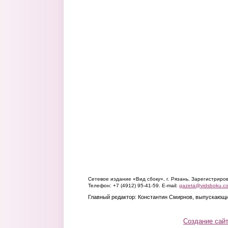
Сетевое издание «Вид сбоку», г. Рязань. Зарегистрир
Телефон: +7 (4912) 95-41-59. E-mail:
gazeta@vidsboku.c
Главный редактор: Константин Смирнов, выпускающи
Создание сай