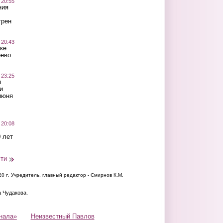
 20:55
ния
трен
 20:43
ке
оево
 23:25
ы
и
июня
 20:08
 лет
сти
20 г.
Учредитель, главный редактор - Смирнов К.М.
а Чудакова.
нала»
Неизвестный Павлов