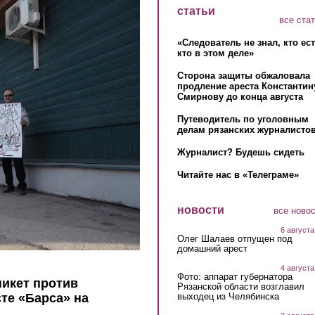
статьи
все ста
«Следователь не знал, кто ес
кто в этом деле»
Сторона защиты обжаловала
продление ареста Константин
Смирнову до конца августа
Путеводитель по уголовным
делам рязанских журналистов
Журналист? Будешь сидеть
Читайте нас в «Телеграме»
новости
все ново
6 августа
Олег Шалаев отпущен под
домашний арест
4 августа
Фото: аппарат губернатора
икет против
Рязанской области возглавил
выходец из Челябинска
те «Барса» на