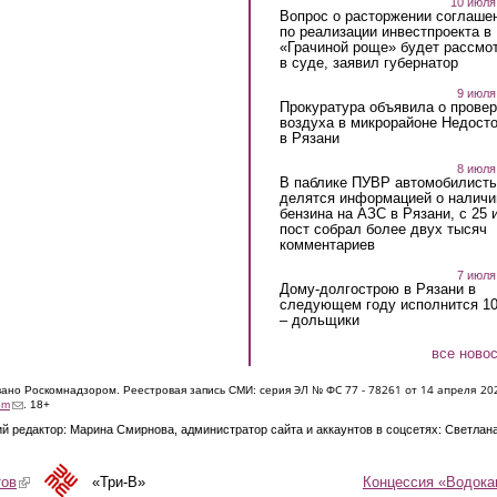
10 июля
Вопрос о расторжении соглаше
по реализации инвестпроекта в
«Грачиной роще» будет рассмо
в суде, заявил губернатор
9 июля
Прокуратура объявила о провер
воздуха в микрорайоне Недост
в Рязани
8 июля
В паблике ПУВР автомобилист
делятся информацией о наличи
бензина на АЗС в Рязани, с 25 
пост собрал более двух тысяч
комментариев
7 июля
Дому-долгострою в Рязани в
следующем году исполнится 10
– дольщики
все ново
ЭЛ № ФС 77 - 7826
1 от 14 апреля 20
овано Роскомнадзором. Реестровая запись СМИ: серия
(link sends e-mail)
om
. 18+
й редактор: Марина Смирнова, администратор сайта и аккаунтов в соцсетях: Светлан
Концессия «Водока
тов
(link is external)
«Три-В»