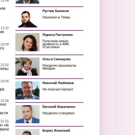
 19:36
нов
Рустам Халиков
Назначен в Тверь
 17:37
ня
Лариса Пастухова
Получила новую
должность в АФК
 23:09
«Система»
го
Ольга Свинцова
 21:02
Неудачно крышанула
Тропы
Минфин
 23:45
Николай Любимов
ра
Не получил портрет
 21:06
итет
Евгений Кириченко
асти
Неудачно станцевал
 21:31
а» на
авили
Борис Ясинский