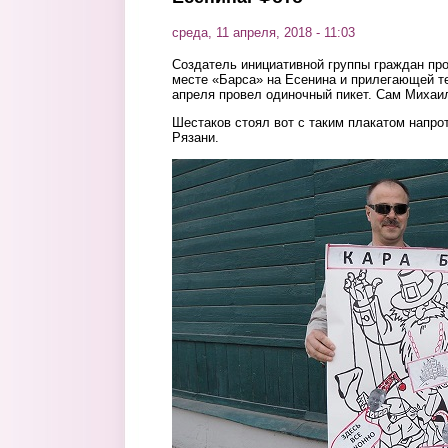
среда, 11 апреля, 2018 - 11:03
Создатель инициативной группы граждан про
месте «Барса» на Есенина и прилегающей т
апреля провел одиночный пикет. Сам Михаи
Шестаков стоял вот с таким плакатом напро
Рязани.
30530967_1819163604815951_67715