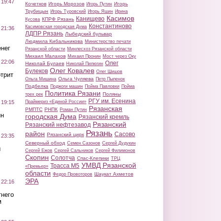
 19:47
Кочетков
Игорь Морозов
Игорь
Игорь Путин
Трубицын
Игорь Туровский
Игорь Яшин
Ирина
Касимов
Канищево
КПРФ Рязань
Кусова
Константиново
Касимовская городская Дума
 21:36
ЛДПР Рязань
Лыбедский бульвар
Людмила Кибальникова
Министерство печати
нег
Рязанской области
Минлесхоз Рязанской области
Михаил Малахов
Михаил Пронин
Мост через Оку
 22:06
Олег
Николай Булаев
Николай Пилюгин
Олег Ковалев
Булеков
Олег Шишов
трит
Ольга Чуляева
Ольга Мишина
Петр Пыленок
Подбелка
Поджоги машин
Пойма Павловки
Пойма
Политика Рязани
Поляны
трех рек
РГУ им. Есенина
Праймериз «Единой России»
 19:15
Рязанская
РМПТС
РНПК
Роман Путин
ин
городская Дума
Рязанский кремль
Рязанский
Рязанский нефтезавод
Рязань
район
Сасово
Рязанский цирк
 23:35
Северный обход
Семен Сазонов
Сергей Дудукин
ы
Сергей Ежов
Сергей Сальников
Сергей Филимонов
Скопин
Солотча
Спас-Клепики
ТРЦ
УМВД Рязанской
Трасса М5
«Премьер»
области
Шаукат Ахметов
Федор Провоторов
ЭРА
 22:16
тнего
м