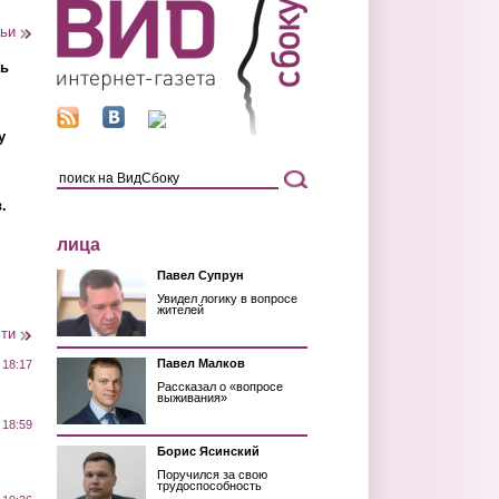
тьи
ть
у
.
лица
Павел Супрун
Увидел логику в вопросе
жителей
сти
Павел Малков
 18:17
Рассказал о «вопросе
выживания»
 18:59
Борис Ясинский
Поручился за свою
трудоспособность