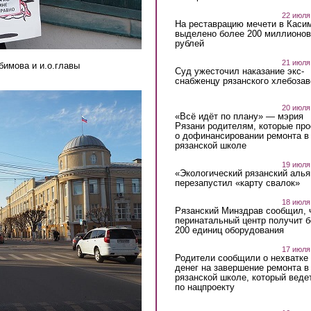
22 июля
На реставрацию мечети в Каси
выделено более 200 миллионов
рублей
21 июля
бимова и и.о.главы
Суд ужесточил наказание экс-
снабженцу рязанского хлебоза
20 июля
«Всё идёт по плану» — мэрия
Рязани родителям, которые пр
о дофинансировании ремонта в
рязанской школе
19 июля
«Экологический рязанский алья
перезапустил «карту свалок»
18 июля
Рязанский Минздрав сообщил, 
перинатальный центр получит 
200 единиц оборудования
17 июля
Родители сообщили о нехватке
денег на завершение ремонта в
рязанской школе, который веде
по нацпроекту