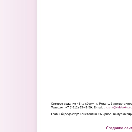
Сетевое издание «Вид сбоку», г. Рязань. Зарегистрир
Телефон: +7 (4912) 95-41-59. E-mail:
gazeta@vidsboku.c
Главный редактор: Константин Смирнов, выпускающи
Создание сай