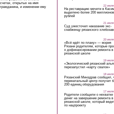
счетах, открытых на имя
22 июля
 гражданина, и изменении ему
На реставрацию мечети в Каси
выделено более 200 миллионов
рублей
21 июля
Суд ужесточил наказание экс-
снабженцу рязанского хлебоза
20 июля
«Всё идёт по плану» — мэрия
Рязани родителям, которые пр
о дофинансировании ремонта в
рязанской школе
19 июля
«Экологический рязанский алья
перезапустил «карту свалок»
18 июля
Рязанский Минздрав сообщил, 
перинатальный центр получит 
200 единиц оборудования
17 июля
Родители сообщили о нехватке
денег на завершение ремонта в
рязанской школе, который веде
по нацпроекту