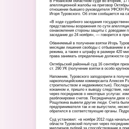
В Рязанском областном суде во вторник, 17
апелляционной жалобы на приговор Октябрьс
отношении бывшего руководителя УФСКН Рос
Игоря Туровского. Об этом сообщается на са
«В ходе судебного заседания государствен
представлены возражения по сути апелляци
ознакомления стороны защиты с доводами п
заседание до 24 ноября», — говорится в пре
Обвиняемый в получении взятки Игорь Туров
месяцам лишения свободы с отбыванием в и
режима, а также к штрафу в размере 420 м
права занимать определенные должности сро
Октябрьский районный суд 16 сентября приз
ст. 290 УК (получение взятки в особо крупно
Напомним, Туровского заподозрили в получе
наркополицейскими коммерсанта Алексея Р
строительством и недвижимостью). Последн
кокаином и, пришло к выводу следствие, на
через посредников о некоторых услугах: из
разблокировке счетов. Посредничали двое с
Рощупкина вывели другие люди. Счета были
предпринимателя так и не выпустили, несмот
обратился в соответствующие органы. Подр
Суд установил: «в ноябре 2012 года началь
области Туровский получил через посреднико
миллионов рублей за способствование в при