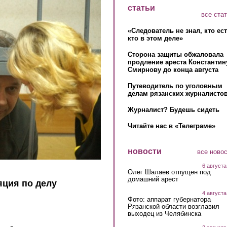
статьи
все ста
«Следователь не знал, кто ес
кто в этом деле»
Сторона защиты обжаловала
продление ареста Константин
Смирнову до конца августа
Путеводитель по уголовным
делам рязанских журналистов
Журналист? Будешь сидеть
Читайте нас в «Телеграме»
новости
все ново
6 августа
Олег Шалаев отпущен под
домашний арест
яция по делу
4 августа
Фото: аппарат губернатора
Рязанской области возглавил
выходец из Челябинска