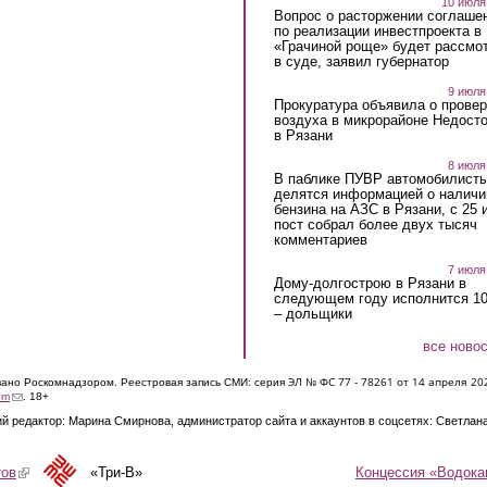
10 июля
Вопрос о расторжении соглаше
по реализации инвестпроекта в
«Грачиной роще» будет рассмо
в суде, заявил губернатор
9 июля
Прокуратура объявила о провер
воздуха в микрорайоне Недост
в Рязани
8 июля
В паблике ПУВР автомобилист
делятся информацией о наличи
бензина на АЗС в Рязани, с 25 
пост собрал более двух тысяч
комментариев
7 июля
Дому-долгострою в Рязани в
следующем году исполнится 10
– дольщики
все ново
ЭЛ № ФС 77 - 7826
1 от 14 апреля 20
овано Роскомнадзором. Реестровая запись СМИ: серия
(link sends e-mail)
om
. 18+
й редактор: Марина Смирнова, администратор сайта и аккаунтов в соцсетях: Светлан
Концессия «Водока
тов
(link is external)
«Три-В»