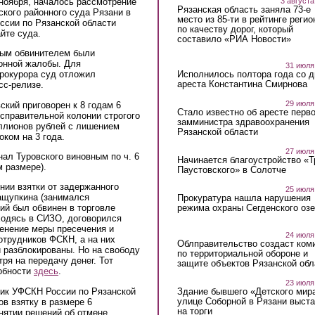
3 августа
 ноября, началось рассмотрение
Рязанская область заняла 73-е
кого районного суда Рязани в
место из 85-ти в рейтинге регио
сии по Рязанской области
по качеству дорог, который
йте суда.
составило «РИА Новости»
ным обвинителем были
онной жалобы. Для
31 июля
Исполнилось полтора года со д
рокурора суд отложил
ареста Константина Смирнова
сс-релизе.
29 июля
ский приговорен к 8 годам 6
Стало известно об аресте перво
справительной колонии строгого
замминистра здравоохранения
иллионов рублей с лишением
Рязанской области
ком на 3 года.
27 июля
нал Туровского виновным по ч. 6
Начинается благоустройство «
м размере).
Паустовского» в Солотче
нии взятки от задержанного
25 июля
ащупкина (занимался
Прокуратура нашла нарушения
режима охраны Сегденского озе
ий был обвинен в торговле
ходясь в СИЗО, договорился
менение меры пресечения и
24 июля
отрудников ФСКН, а на них
Облправительство создаст ком
 разблокированы. Но на свободу
по территориальной обороне и
ря на передачу денег. Тот
защите объектов Рязанской обл
обности
здесь
.
23 июля
ник УФСКН России по Рязанской
Здание бывшего «Детского мир
улице Соборной в Рязани выст
в взятку в размере 6
на торги
нятии решений об отмене