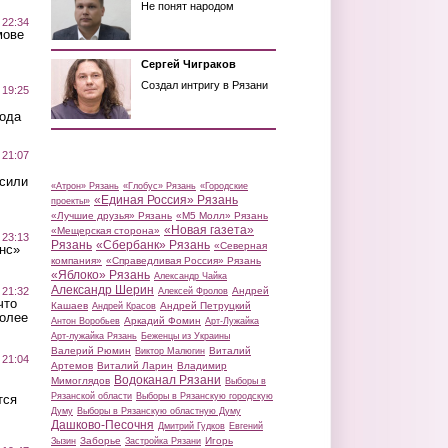
Не понят народом
 22:34
мове
Сергей Чиграков
Создал интригу в Рязани
 19:25
вода
 21:07
осили
«Атрон» Рязань
«Глобус» Рязань
«Городские
«Единая Россия» Рязань
проекты»
«Лучшие друзья» Рязань
«М5 Молл» Рязань
«Новая газета»
«Мещерская сторона»
 23:13
Рязань
«Сбербанк» Рязань
«Северная
нс»
компания»
«Справедливая Россия» Рязань
«Яблоко» Рязань
Александр Чайка
Александр Шерин
 21:32
Андрей
Алексей Фролов
что
Кашаев
Андрей Петруцкий
Андрей Красов
более
Аркадий Фомин
Антон Воробьев
Арт-Лужайка
Арт-лужайка Рязань
Беженцы из Украины
Валерий Рюмин
Виталий
Виктор Малюгин
 21:04
Артемов
Виталий Ларин
Владимир
Водоканал Рязани
Мимоглядов
Выборы в
Рязанской области
Выборы в Рязанскую городскую
тся
Думу
Выборы в Рязанскую областную Думу
Дашково-Песочня
Дмитрий Гудков
Евгений
Заборье
Игорь
Зызин
Застройка Рязани