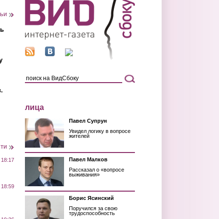
тьи
ть
у
.
лица
Павел Супрун
Увидел логику в вопросе
жителей
сти
Павел Малков
 18:17
Рассказал о «вопросе
выживания»
 18:59
Борис Ясинский
Поручился за свою
трудоспособность