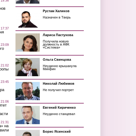
 19:36
нов
Рустам Халиков
Назначен в Тверь
 17:37
ня
Лариса Пастухова
Получила новую
должность в АФК
 23:09
«Система»
го
Ольга Свинцова
 21:02
Неудачно крышанула
Тропы
Минфин
 23:45
Николай Любимов
ра
Не получил портрет
 21:06
итет
Евгений Кириченко
асти
Неудачно станцевал
 21:31
а» на
авили
Борис Ясинский