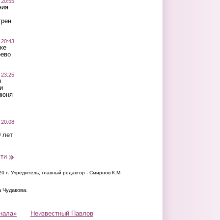
 20:55
ния
трен
 20:43
ке
оево
 23:25
ы
и
июня
 20:08
 лет
сти
20 г.
Учредитель, главный редактор - Смирнов К.М.
а Чудакова.
нала»
Неизвестный Павлов