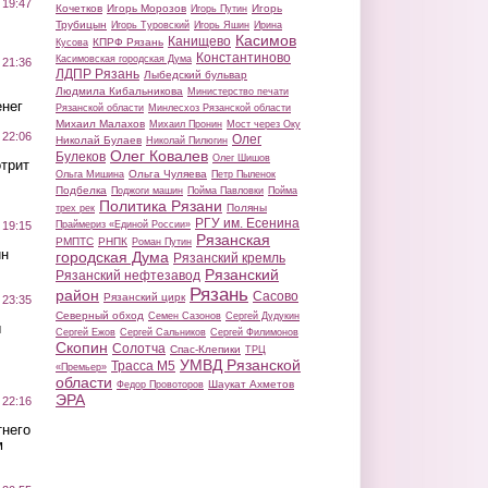
 19:47
Кочетков
Игорь Морозов
Игорь
Игорь Путин
Трубицын
Игорь Туровский
Игорь Яшин
Ирина
Касимов
Канищево
КПРФ Рязань
Кусова
Константиново
Касимовская городская Дума
 21:36
ЛДПР Рязань
Лыбедский бульвар
Людмила Кибальникова
Министерство печати
нег
Рязанской области
Минлесхоз Рязанской области
Михаил Малахов
Михаил Пронин
Мост через Оку
 22:06
Олег
Николай Булаев
Николай Пилюгин
Олег Ковалев
Булеков
Олег Шишов
трит
Ольга Чуляева
Ольга Мишина
Петр Пыленок
Подбелка
Поджоги машин
Пойма Павловки
Пойма
Политика Рязани
Поляны
трех рек
РГУ им. Есенина
Праймериз «Единой России»
 19:15
Рязанская
РМПТС
РНПК
Роман Путин
ин
городская Дума
Рязанский кремль
Рязанский
Рязанский нефтезавод
Рязань
район
Сасово
Рязанский цирк
 23:35
Северный обход
Семен Сазонов
Сергей Дудукин
ы
Сергей Ежов
Сергей Сальников
Сергей Филимонов
Скопин
Солотча
Спас-Клепики
ТРЦ
УМВД Рязанской
Трасса М5
«Премьер»
области
Шаукат Ахметов
Федор Провоторов
ЭРА
 22:16
тнего
м