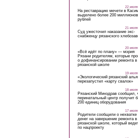
22 июля
На реставрацию мечети в Каси
выделено более 200 миллионов
рублей
21 июля
Суд ужесточил наказание экс-
снабженцу рязанского хлебоза
20 июля
«Всё идёт по плану» — мэрия
Рязани родителям, которые пр
о дофинансировании ремонта в
рязанской школе
19 июля
«Экологический рязанский алья
перезапустил «карту свалок»
18 июля
Рязанский Минздрав сообщил, 
перинатальный центр получит 
200 единиц оборудования
17 июля
Родители сообщили о нехватке
денег на завершение ремонта в
рязанской школе, который веде
по нацпроекту