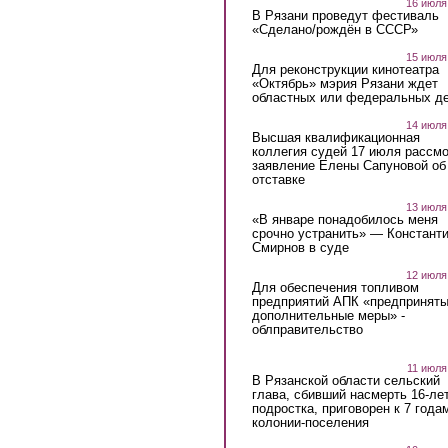
16 июля
В Рязани проведут фестиваль
«Сделано/рождён в СССР»
15 июля
Для реконструкции кинотеатра
«Октябрь» мэрия Рязани ждет
областных или федеральных де
14 июля
Высшая квалификационная
коллегия судей 17 июля рассмо
заявление Елены Сапуновой об
отставке
13 июля
«В январе понадобилось меня
срочно устранить» — Констант
Смирнов в суде
12 июля
Для обеспечения топливом
предприятий АПК «предпринят
дополнительные меры» -
облправительство
11 июля
В Рязанской области сельский
глава, сбивший насмерть 16-ле
подростка, приговорен к 7 года
колонии-поселения