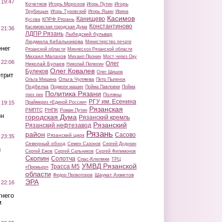
 19:47
Кочетков
Игорь Морозов
Игорь
Игорь Путин
Трубицын
Игорь Туровский
Игорь Яшин
Ирина
Касимов
Канищево
КПРФ Рязань
Кусова
Константиново
Касимовская городская Дума
 21:36
ЛДПР Рязань
Лыбедский бульвар
Людмила Кибальникова
Министерство печати
нег
Рязанской области
Минлесхоз Рязанской области
Михаил Малахов
Михаил Пронин
Мост через Оку
 22:06
Олег
Николай Булаев
Николай Пилюгин
Олег Ковалев
Булеков
Олег Шишов
трит
Ольга Чуляева
Ольга Мишина
Петр Пыленок
Подбелка
Поджоги машин
Пойма Павловки
Пойма
Политика Рязани
Поляны
трех рек
РГУ им. Есенина
Праймериз «Единой России»
 19:15
Рязанская
РМПТС
РНПК
Роман Путин
ин
городская Дума
Рязанский кремль
Рязанский
Рязанский нефтезавод
Рязань
район
Сасово
Рязанский цирк
 23:35
Северный обход
Семен Сазонов
Сергей Дудукин
ы
Сергей Ежов
Сергей Сальников
Сергей Филимонов
Скопин
Солотча
Спас-Клепики
ТРЦ
УМВД Рязанской
Трасса М5
«Премьер»
области
Шаукат Ахметов
Федор Провоторов
ЭРА
 22:16
тнего
м