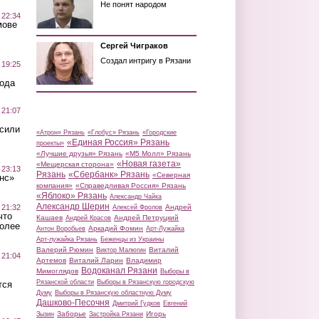
Не понят народом
 22:34
мове
Сергей Чиграков
Создал интригу в Рязани
 19:25
вода
 21:07
осили
«Атрон» Рязань
«Глобус» Рязань
«Городские
«Единая Россия» Рязань
проекты»
«Лучшие друзья» Рязань
«М5 Молл» Рязань
«Новая газета»
«Мещерская сторона»
 23:13
Рязань
«Сбербанк» Рязань
«Северная
нс»
компания»
«Справедливая Россия» Рязань
«Яблоко» Рязань
Александр Чайка
Александр Шерин
 21:32
Андрей
Алексей Фролов
что
Кашаев
Андрей Петруцкий
Андрей Красов
более
Аркадий Фомин
Антон Воробьев
Арт-Лужайка
Арт-лужайка Рязань
Беженцы из Украины
Валерий Рюмин
Виталий
Виктор Малюгин
 21:04
Артемов
Виталий Ларин
Владимир
Водоканал Рязани
Мимоглядов
Выборы в
Рязанской области
Выборы в Рязанскую городскую
тся
Думу
Выборы в Рязанскую областную Думу
Дашково-Песочня
Дмитрий Гудков
Евгений
Заборье
Игорь
Зызин
Застройка Рязани