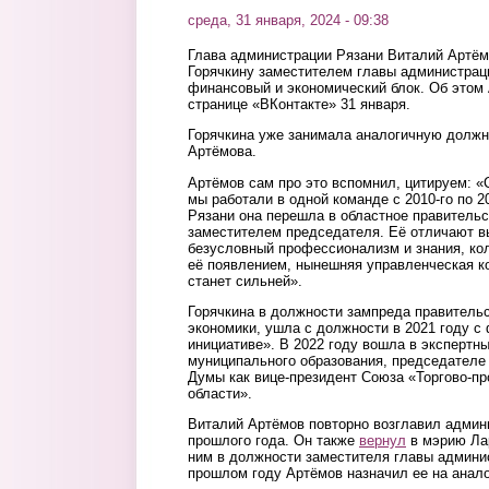
среда, 31 января, 2024 - 09:38
Глава администрации Рязани Виталий Артём
Горячкину заместителем главы администра
финансовый и экономический блок. Об этом
странице «ВКонтакте» 31 января.
Горячкина уже занимала аналогичную должн
Артёмова.
Артёмов сам про это вспомнил, цитируем: 
мы работали в одной команде с 2010-го по 2
Рязани она перешла в областное правительс
заместителем председателя. Её отличают в
безусловный профессионализм и знания, кол
её появлением, нынешняя управленческая к
станет сильней».
Горячкина в должности зампреда правитель
экономики, ушла с должности в 2021 году с
инициативе». В 2022 году вошла в экспертны
муниципального образования, председателе
Думы как вице-президент Союза «Торгово-п
области».
Виталий Артёмов повторно возглавил админ
прошлого года. Он также
вернул
в мэрию Ла
ним в должности заместителя главы админи
прошлом году Артёмов назначил ее на анал