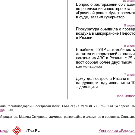
10 июля
Вопрос о расторжении соглаше
по реализации инвестпроекта в
«Грачиной роще» будет рассмо
в суде, заявил губернатор
9 июля
Прокуратура объявила о провер
воздуха в микрорайоне Недост
в Рязани
8 июля
В паблике ПУВР автомобилист
делятся информацией о наличи
бензина на АЗС в Рязани, с 25 
пост собрал более двух тысяч
комментариев
7 июля
Дому-долгострою в Рязани в
следующем году исполнится 10
– дольщики
все ново
ЭЛ № ФС 77 - 7826
1 от 14 апреля 20
овано Роскомнадзором. Реестровая запись СМИ: серия
(link sends e-mail)
om
. 18+
й редактор: Марина Смирнова, администратор сайта и аккаунтов в соцсетях: Светлан
Концессия «Водока
ама
(link is external)
«Три-В»