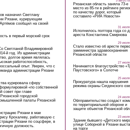
3 августа
Рязанская область заняла 73-е
место из 85-ти в рейтинге регио
по качеству дорог, который
ов назначил Светлану
составило «РИА Новости»
ции Рязани, курирующим
 Артёмов сообщил на своей
31 июля
Исполнилось полтора года со д
ареста Константина Смирнова
ость в первый мэрский срок
29 июля
Стало известно об аресте перво
«Со Светланой Владимировной
замминистра здравоохранения
014-й год. Из администрации
Рязанской области
тво, долгое время являлась
ысокая работоспособность,
27 июля
оссальный опыт. Уверен, что с
Начинается благоустройство «
Паустовского» в Солотче
оманда администрации Рязани
25 июля
Прокуратура нашла нарушения
ства курировала сферу
режима охраны Сегденского озе
 формулировкой «по собственной
й совет при главе
 Рязанской городской
24 июля
ромышленной палаты Рязанской
Облправительство создаст ком
по территориальной обороне и
защите объектов Рязанской обл
истрацию Рязани в мае
23 июля
рису Крохалеву, работавшую с
Здание бывшего «Детского мир
страции Рязани по соцсфере, в
улице Соборной в Рязани выст
огичную должность.
на торги