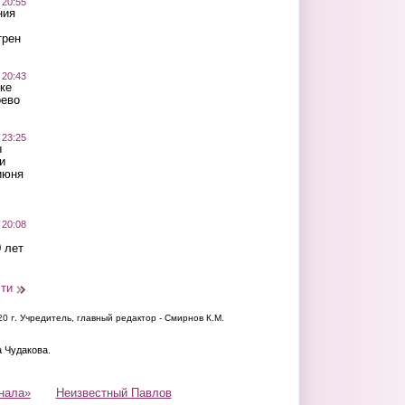
 20:55
ния
трен
 20:43
ке
оево
 23:25
ы
и
июня
 20:08
 лет
сти
20 г.
Учредитель, главный редактор - Смирнов К.М.
а Чудакова.
нала»
Неизвестный Павлов