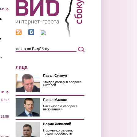
тьи
ть
у
.
лица
Павел Супрун
Увидел логику в вопросе
жителей
сти
Павел Малков
 18:17
Рассказал о «вопросе
выживания»
 18:59
Борис Ясинский
Поручился за свою
трудоспособность