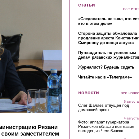
статьи
все ста
«Следователь не знал, кто ес
кто в этом деле»
Сторона защиты обжаловала
продление ареста Константин
Смирнову до конца августа
Путеводитель по уголовным
делам рязанских журналистов
Журналист? Будешь сидеть
Читайте нас в «Телеграме»
новости
все ново
6 августа
Олег Шалаев отпущен под
домашний арест
4 августа
Фото: аппарат губернатора
Рязанской области возглавил
дминистрацию Рязани
выходец из Челябинска
в своим заместителем