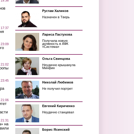
 19:36
нов
Рустам Халиков
Назначен в Тверь
 17:37
ня
Лариса Пастухова
Получила новую
должность в АФК
 23:09
«Система»
го
Ольга Свинцова
 21:02
Неудачно крышанула
Тропы
Минфин
 23:45
Николай Любимов
ра
Не получил портрет
 21:06
итет
Евгений Кириченко
асти
Неудачно станцевал
 21:31
а» на
авили
Борис Ясинский