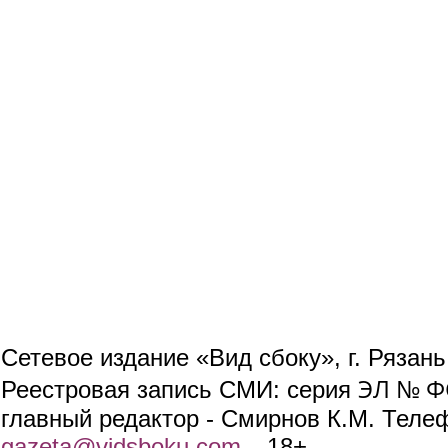
Сетевое издание «Вид сбоку», г. Рязан
ЭЛ № ФС
Реестровая запись СМИ: серия
главный редактор - Смирнов К.М. Телефо
gazeta@vidsboku.com
(link sends e-mail)
. 18+