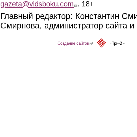
gazeta@vidsboku.com
(link sends e-mail)
. 18+
Главный редактор: Константин См
Смирнова, администратор сайта и 
Создание сайтов
(link is external)
«Три-В»