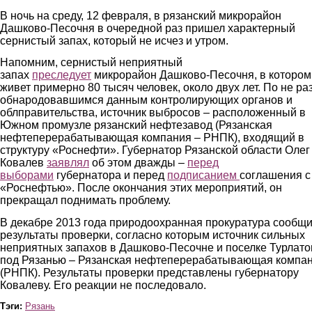
В ночь на среду, 12 февраля, в рязанский микрорайон
Дашково-Песочня в очередной раз пришел характерный
сернистый запах, который не исчез и утром.
Напомним, сернистый неприятный
запах
преследует
микрорайон Дашково-Песочня, в котором
живет примерно 80 тысяч человек, около двух лет. По не ра
обнародовавшимся данным контролирующих органов и
облправительства, источник выбросов – расположенный в
Южном промузле рязанский нефтезавод (Рязанская
нефтеперерабатывающая компания – РНПК), входящий в
структуру «Роснефти». Губернатор Рязанской области Олег
Ковалев
заявлял
об этом дважды –
перед
выборами
губернатора и перед
подписанием
соглашения с
«Роснефтью». После окончания этих мероприятий, он
прекращал поднимать проблему.
В декабре 2013 года природоохранная прокуратура сообщ
результаты проверки, согласно которым источник сильных
неприятных запахов в Дашково-Песочне и поселке Турлато
под Рязанью – Рязанская нефтеперерабатывающая компа
(РНПК). Результаты проверки представлены губернатору
Ковалеву. Его реакции не последовало.
Тэги:
Рязань