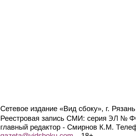
Сетевое издание «Вид сбоку», г. Рязан
ЭЛ № ФС
Реестровая запись СМИ: серия
главный редактор - Смирнов К.М. Телефо
gazeta@vidsboku.com
(link sends e-mail)
. 18+