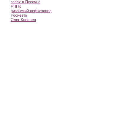
запах в Песочне
РНПК
рязанский нефтезавод
Росневть
Олег Ковалев