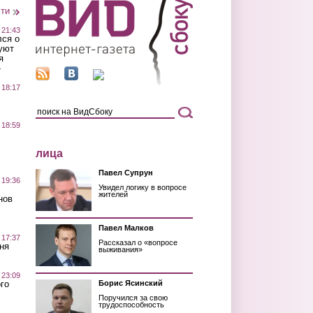
сти
 21:43
лся о
уют
я
»
 18:17
 18:59
лица
Павел Супрун
 19:36
Увидел логику в вопросе
жителей
нов
Павел Малков
 17:37
Рассказал о «вопросе
ня
выживания»
 23:09
го
Борис Ясинский
Поручился за свою
трудоспособность