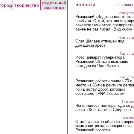
отдельный
новости
все ново
город
творчество
разговор
8 августа
Рязанский «Водоканал» отчита
прибыли. О том, как манипулир
показателями этого предприяти
ранее не раз писал «Вид сбоку
6 августа
Олег Шалаев отпущен под
домашний арест
4 августа
Фото: аппарат губернатора
Рязанской области возглавил
выходец из Челябинска
3 августа
Рязанская область заняла 73-е
место из 85-ти в рейтинге регио
по качеству дорог, который
составило «РИА Новости»
31 июля
Исполнилось полтора года со д
ареста Константина Смирнова
29 июля
Стало известно об аресте перво
замминистра здравоохранения
Рязанской области