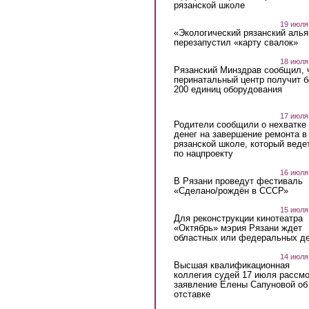
рязанской школе
19 июля
«Экологический рязанский алья
перезапустил «карту свалок»
18 июля
Рязанский Минздрав сообщил, 
перинатальный центр получит 
200 единиц оборудования
17 июля
Родители сообщили о нехватке
денег на завершение ремонта в
рязанской школе, который веде
по нацпроекту
16 июля
В Рязани проведут фестиваль
«Сделано/рождён в СССР»
15 июля
Для реконструкции кинотеатра
«Октябрь» мэрия Рязани ждет
областных или федеральных де
14 июля
Высшая квалификационная
коллегия судей 17 июля рассмо
заявление Елены Сапуновой об
отставке