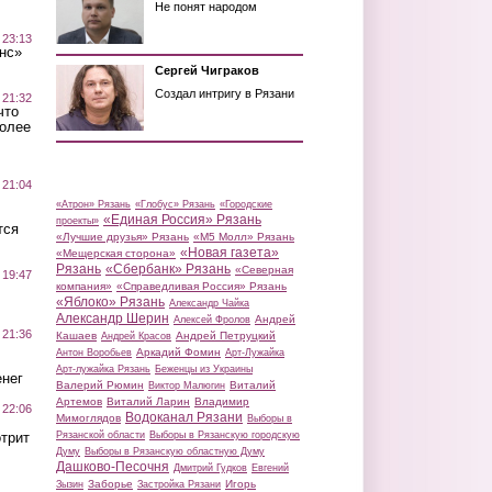
Не понят народом
 23:13
нс»
Сергей Чиграков
Создал интригу в Рязани
 21:32
что
более
 21:04
«Атрон» Рязань
«Глобус» Рязань
«Городские
«Единая Россия» Рязань
проекты»
тся
«Лучшие друзья» Рязань
«М5 Молл» Рязань
«Новая газета»
«Мещерская сторона»
Рязань
«Сбербанк» Рязань
«Северная
 19:47
компания»
«Справедливая Россия» Рязань
«Яблоко» Рязань
Александр Чайка
Александр Шерин
Андрей
Алексей Фролов
 21:36
Кашаев
Андрей Петруцкий
Андрей Красов
Аркадий Фомин
Антон Воробьев
Арт-Лужайка
Арт-лужайка Рязань
Беженцы из Украины
нег
Валерий Рюмин
Виталий
Виктор Малюгин
Артемов
Виталий Ларин
Владимир
 22:06
Водоканал Рязани
Мимоглядов
Выборы в
трит
Рязанской области
Выборы в Рязанскую городскую
Думу
Выборы в Рязанскую областную Думу
Дашково-Песочня
Дмитрий Гудков
Евгений
Заборье
Игорь
Зызин
Застройка Рязани