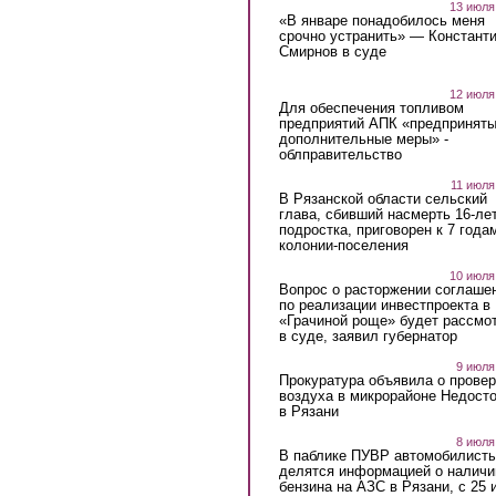
13 июля
«В январе понадобилось меня
срочно устранить» — Констант
Смирнов в суде
12 июля
Для обеспечения топливом
предприятий АПК «предпринят
дополнительные меры» -
облправительство
11 июля
В Рязанской области сельский
глава, сбивший насмерть 16-ле
подростка, приговорен к 7 года
колонии-поселения
10 июля
Вопрос о расторжении соглаше
по реализации инвестпроекта в
«Грачиной роще» будет рассмо
в суде, заявил губернатор
9 июля
Прокуратура объявила о провер
воздуха в микрорайоне Недост
в Рязани
8 июля
В паблике ПУВР автомобилист
делятся информацией о наличи
бензина на АЗС в Рязани, с 25 