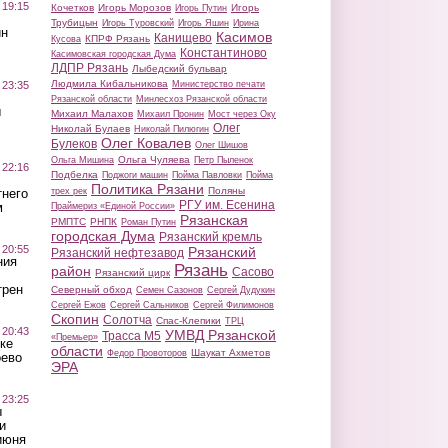
 19:15
Кочетков
Игорь Морозов
Игорь
Игорь Путин
Трубицын
Игорь Туровский
Игорь Яшин
Ирина
ин
Касимов
Канищево
КПРФ Рязань
Кусова
Константиново
Касимовская городская Дума
ЛДПР Рязань
Лыбедский бульвар
Людмила Кибальникова
 23:35
Министерство печати
Рязанской области
Минлесхоз Рязанской области
ы
Михаил Малахов
Михаил Пронин
Мост через Оку
Олег
Николай Булаев
Николай Пилюгин
Олег Ковалев
Булеков
Олег Шишов
Ольга Чуляева
Ольга Мишина
Петр Пыленок
 22:16
Подбелка
Поджоги машин
Пойма Павловки
Пойма
Политика Рязани
Поляны
тнего
трех рек
РГУ им. Есенина
м
Праймериз «Единой России»
Рязанская
РМПТС
РНПК
Роман Путин
городская Дума
Рязанский кремль
 20:55
Рязанский
Рязанский нефтезавод
ния
Рязань
район
Сасово
Рязанский цирк
трен
Северный обход
Семен Сазонов
Сергей Дудукин
Сергей Ежов
Сергей Сальников
Сергей Филимонов
Скопин
Солотча
Спас-Клепики
ТРЦ
 20:43
УМВД Рязанской
Трасса М5
«Премьер»
ке
области
Шаукат Ахметов
Федор Провоторов
оево
ЭРА
 23:25
ы
и
июня