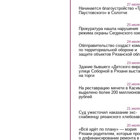
27 июля
Начинается благоустройство «
Паустовского» в Солотче
25 июля
Прокуратура нашла нарушения
режима охраны Сегденского озе
24 июля
Облправительство создаст ком
по территориальной обороне и
защите объектов Рязанской обл
23 июля
Здание бывшего «Детского мир
улице Соборной в Рязани выст
на торги
22 июля
На реставрацию мечети в Каси
выделено более 200 миллионов
рублей
21 июля
Суд ужесточил наказание экс-
снабженцу рязанского хлебоза
20 июля
«Всё идёт по плану» — мэрия
Рязани родителям, которые пр
о дофинансировании ремонта в