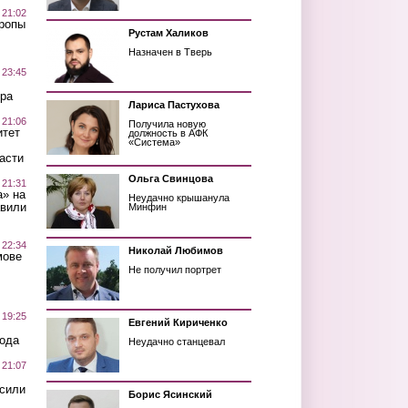
 21:02
Тропы
Рустам Халиков
Назначен в Тверь
 23:45
ра
Лариса Пастухова
 21:06
Получила новую
итет
должность в АФК
«Система»
асти
Ольга Свинцова
 21:31
а» на
Неудачно крышанула
авили
Минфин
 22:34
Николай Любимов
мове
Не получил портрет
 19:25
Евгений Кириченко
вода
Неудачно станцевал
 21:07
осили
Борис Ясинский