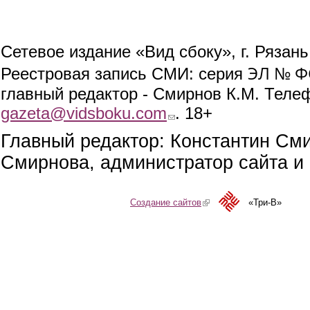
Сетевое издание «Вид сбоку», г. Рязан
ЭЛ № ФС
Реестровая запись СМИ: серия
главный редактор - Смирнов К.М. Телефо
gazeta@vidsboku.com
(link sends e-mail)
. 18+
Главный редактор: Константин См
Смирнова, администратор сайта и 
Создание сайтов
(link is external)
«Три-В»