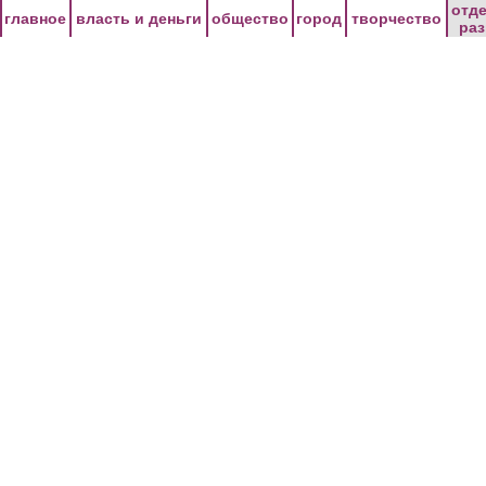
Перейти к основному содержанию
отд
главное
власть и деньги
общество
город
творчество
ра