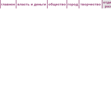
Перейти к основному содержанию
отд
главное
власть и деньги
общество
город
творчество
ра