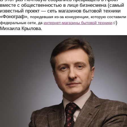
вместе с общественностью в лице бизнесмена (самый
известный проект — сеть магазинов бытовой техники
«Фонограф»,
поредевшая из-за конкуренции, которую составили
)
(link is ext
федеральные сети, да
интернет-магазины бытовой техники
Михаила Крылова.
2.jpg