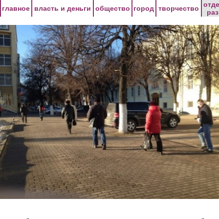
Перейти к основному содержанию
отд
главное
власть и деньги
общество
город
творчество
ра