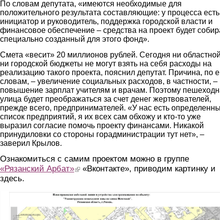
По словам депутата, «имеются необходимые для
положительного результата составляющие: у процесса есть
инициатор и руководитель, поддержка городской власти и
финансовое обеспечение – средства на проект будет собир
специально созданный для этого фонд».
Смета «весит» 20 миллионов рублей. Сегодня ни областной
ни городской бюджеты не могут взять на себя расходы на
реализацию такого проекта, пояснил депутат. Причина, по е
словам, – увеличение социальных расходов, в частности, –
повышение зарплат учителям и врачам. Поэтому пешеход
улица будет преображаться за счет денег жертвователей,
прежде всего, предпринимателей. «У нас есть определенн
список предприятий, я их всех сам обхожу и кто-то уже
выразил согласие помочь проекту финансами. Никакой
принудиловки со стороны горадминистрации тут нет», –
заверил Крылов.
Ознакомиться с самим проектом можно в группе
«Рязанский Арбат»
(link is external)
«Вконтакте», приводим картинку и
здесь.
1.jpg