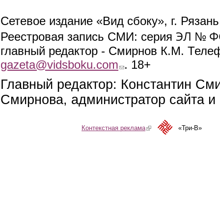
Сетевое издание «Вид сбоку», г. Рязан
ЭЛ № ФС
Реестровая запись СМИ: серия
главный редактор - Смирнов К.М. Телефо
gazeta@vidsboku.com
(link sends e-mail)
. 18+
Главный редактор: Константин См
Смирнова, администратор сайта и 
Контекстная реклама
(link is external)
«Три-В»