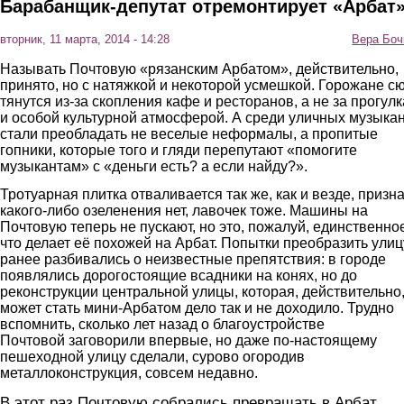
Барабанщик-депутат отремонтирует «Арбат
вторник, 11 марта, 2014 - 14:28
Вера Боч
Называть Почтовую «рязанским Арбатом», действительно,
принято, но с натяжкой и некоторой усмешкой. Горожане с
тянутся из-за скопления кафе и ресторанов, а не за прогул
и особой культурной атмосферой. А среди уличных музыка
стали преобладать не веселые неформалы, а пропитые
гопники, которые того и гляди перепутают «помогите
музыкантам» с «деньги есть? а если найду?».
Тротуарная плитка отваливается так же, как и везде, призн
какого-либо озеленения нет, лавочек тоже. Машины на
Почтовую теперь не пускают, но это, пожалуй, единственно
что делает её похожей на Арбат. Попытки преобразить улиц
ранее разбивались о неизвестные препятствия: в городе
появлялись дорогостоящие всадники на конях, но до
реконструкции центральной улицы, которая, действительно
может стать мини-Арбатом дело так и не доходило. Трудно
вспомнить, сколько лет назад о благоустройстве
Почтовой заговорили впервые, но даже по-настоящему
пешеходной улицу сделали, сурово огородив
металлоконструкция, совсем недавно.
В этот раз Почтовую собрались превращать в Арбат