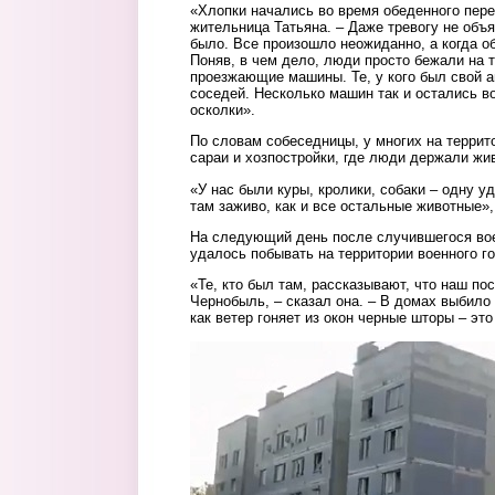
«Хлопки начались во время обеденного пере
жительница Татьяна. – Даже тревогу не объя
было. Все произошло неожиданно, а когда о
Поняв, в чем дело, люди просто бежали на 
проезжающие машины. Те, у кого был свой а
соседей. Несколько машин так и остались в
осколки».
По словам собеседницы, у многих на террит
сараи и хозпостройки, где люди держали жи
«У нас были куры, кролики, собаки – одну у
там заживо, как и все остальные животные»,
На следующий день после случившегося во
удалось побывать на территории военного го
«Те, кто был там, рассказывают, что наш по
Чернобыль, – сказал она. – В домах выбило 
как ветер гоняет из окон черные шторы – это
8.jpg