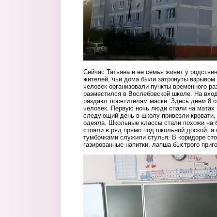
Сейчас Татьяна и ее семья живет у родствен
жителей, чьи дома были затронуты взрывом.
человек организовали пункты временного р
разместился в Вослебовской школе. На вхо
раздают посетителям маски. Здесь днем 8 о
человек. Первую ночь люди спали на матах и
следующий день в школу привезли кровати,
одеяла. Школьные классы стали похожи на б
стояли в ряд прямо под школьной доской, 
тумбочками служили стулья. В коридоре стои
газированные напитки, лапша быстрого приг
20.jpg