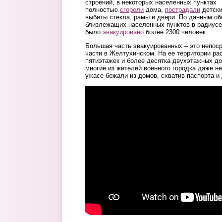
строений, в некоторых населенных пунктах
полностью
сгорели
дома,
пострадали
детски
выбиты стекла, рамы и двери. По данным об
близлежащих населенных пунктов в радиусе
было
эвакуировано
более 2300 человек.
Большая часть эвакуированных – это непос
части в Желтухинском. На ее территории ра
пятиэтажек и более десятка двухэтажных до
многие из жителей военного городка даже не
ужасе бежали из домов, схватив паспорта и 