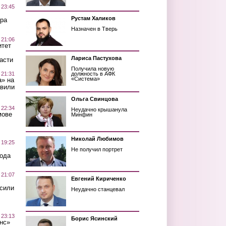
 23:45
Рустам Халиков
ра
Назначен в Тверь
 21:06
итет
Лариса Пастухова
асти
Получила новую
 21:31
должность в АФК
«Система»
а» на
авили
Ольга Свинцова
 22:34
Неудачно крышанула
мове
Минфин
Николай Любимов
 19:25
Не получил портрет
вода
 21:07
Евгений Кириченко
осили
Неудачно станцевал
 23:13
Борис Ясинский
нс»