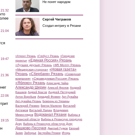
Не понят народом
 21:32
что
более
Сергей Чиграков
Создал интригу в Рязани
 21:04
тся
«Атрон» Рязань
«Глобус» Рязань
«Городские
 19:47
«Единая Россия» Рязань
проекты»
«Лучшие друзья» Рязань
«М5 Молл» Рязань
«Новая газета»
«Мещерская сторона»
Рязань
«Сбербанк» Рязань
«Северная
 21:36
компания»
«Справедливая Россия» Рязань
«Яблоко» Рязань
Александр Чайка
нег
Александр Шерин
Андрей
Алексей Фролов
Кашаев
Андрей Петруцкий
Андрей Красов
 22:06
Аркадий Фомин
Антон Воробьев
Арт-Лужайка
Арт-лужайка Рязань
Беженцы из Украины
трит
Валерий Рюмин
Виталий
Виктор Малюгин
Артемов
Виталий Ларин
Владимир
Водоканал Рязани
Мимоглядов
Выборы в
Рязанской области
Выборы в Рязанскую городскую
 19:15
Думу
Выборы в Рязанскую областную Думу
ин
Дашково-Песочня
Дмитрий Гудков
Евгений
Заборье
Игорь
Зызин
Застройка Рязани