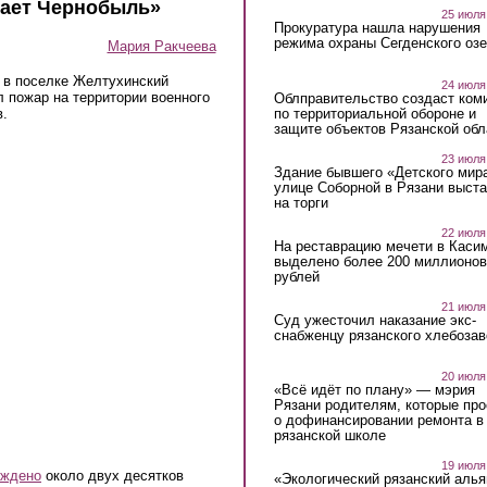
нает Чернобыль»
25 июля
Прокуратура нашла нарушения
режима охраны Сегденского озе
Мария Ракчеева
а в поселке Желтухинский
24 июля
л пожар на территории военного
Облправительство создаст ком
по территориальной обороне и
в.
защите объектов Рязанской обл
23 июля
Здание бывшего «Детского мир
улице Соборной в Рязани выст
на торги
22 июля
На реставрацию мечети в Каси
выделено более 200 миллионов
рублей
21 июля
Суд ужесточил наказание экс-
снабженцу рязанского хлебоза
20 июля
«Всё идёт по плану» — мэрия
Рязани родителям, которые пр
о дофинансировании ремонта в
рязанской школе
19 июля
еждено
около двух десятков
«Экологический рязанский алья