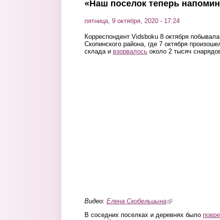
«Наш поселок теперь напоми
пятница, 9 октября, 2020 - 17:24
Корреспондент Vidsboku 8 октября побывал
Скопинского района, где 7 октября произоше
склада и
взорвалось
около 2 тысяч снарядо
Видео:
Елена Скобельцына
(link is external)
В соседних поселках и деревнях было
повр