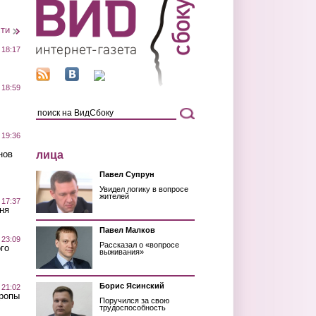
сти
 18:17
 18:59
 19:36
лица
нов
Павел Супрун
Увидел логику в вопросе
жителей
 17:37
ня
Павел Малков
 23:09
Рассказал о «вопросе
го
выживания»
Борис Ясинский
 21:02
Тропы
Поручился за свою
трудоспособность