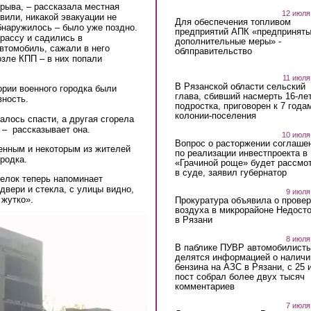
рыва, – рассказала местная
12 июля
вили, никакой эвакуации не
Для обеспечения топливом
бнаружилось – было уже поздно.
предприятий АПК «предпринят
трассу и садились в
дополнительные меры» -
втомобиль, сажали в него
облправительство
озле КПП – в них попали
11 июля
В Рязанской области сельский
ории военного городка были
глава, сбивший насмерть 16-ле
вность.
подростка, приговорен к 7 года
колонии-поселения
далось спасти, а другая сгорела
 – рассказывает она.
10 июля
Вопрос о расторжении соглаше
енным и некоторым из жителей
по реализации инвестпроекта в
родка.
«Грачиной роще» будет рассмо
в суде, заявил губернатор
селок теперь напоминает
двери и стекла, с улицы видно,
9 июля
 жутко».
Прокуратура объявила о провер
воздуха в микрорайоне Недост
в Рязани
8 июля
В паблике ПУВР автомобилист
делятся информацией о наличи
бензина на АЗС в Рязани, с 25 
пост собрал более двух тысяч
комментариев
7 июля