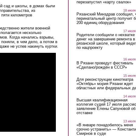
перезапустил «карту свалок»
й сад и школы, в домах были
лправительства, из
18 июля
Рязанский Минздрав сообщил, 
 пяти километров
перинатальный центр получит 
200 единиц оборудования
редственно жители военной
17 июля
сполагается несколько
Родители сообщили о нехватке
мов. Когда начались взрывы,
денег на завершение ремонта в
 поняли, в чем дело, а потом в
рязанской школе, который веде
даже не успев накинуть куртки.
по нацпроекту
16 июля
В Рязани проведут фестиваль
«Сделано/рождён в СССР»
15 июля
Для реконструкции кинотеатра
«Октябрь» мэрия Рязани ждет
областных или федеральных де
14 июля
Высшая квалификационная
коллегия судей 17 июля рассмо
заявление Елены Сапуновой об
отставке
13 июля
«В январе понадобилось меня
срочно устранить» — Констант
Смирнов в суде