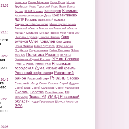
Кочетков
Игорь Морозов
Игорь
Игорь Путин
 23:35
Трубицын
Игорь Туровский
Игорь Яшин
Ирина
Касимов
Канищево
КПРФ Рязань
Кусова
ы
Константиново
Касимовская городская Дума
ЛДПР Рязань
Лыбедский бульвар
Людмила Кибальникова
Министерство печати
Рязанской области
Минлесхоз Рязанской области
 22:16
Михаил Малахов
Михаил Пронин
Мост через Оку
Олег
Николай Булаев
Николай Пилюгин
тнего
Олег Ковалев
Булеков
Олег Шишов
м
Ольга Чуляева
Ольга Мишина
Петр Пыленок
Подбелка
Поджоги машин
Пойма Павловки
Пойма
Политика Рязани
Поляны
трех рек
 20:55
РГУ им. Есенина
ния
Праймериз «Единой России»
Рязанская
РМПТС
РНПК
Роман Путин
трен
городская Дума
Рязанский кремль
Рязанский
Рязанский нефтезавод
Рязань
район
Сасово
Рязанский цирк
 20:43
ке
Северный обход
Семен Сазонов
Сергей Дудукин
оево
Сергей Ежов
Сергей Сальников
Сергей Филимонов
Скопин
Солотча
Спас-Клепики
ТРЦ
УМВД Рязанской
Трасса М5
«Премьер»
 23:25
области
Шаукат Ахметов
Федор Провоторов
ы
ЭРА
и
июня
 20:08