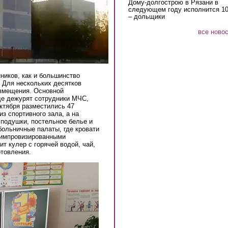
Дому-долгострою в Рязани в
следующем году исполнится 10
– дольщики
все ново
ников, как и большинство
 Для нескольких десятков
азмещения. Основной
де дежурят сотрудники МЧС,
ктября разместились 47
з спортивного зала, а на
 подушки, постельное белье и
ольничные палаты, где кровати
а импровизированными
т кулер с горячей водой, чай,
отовления.