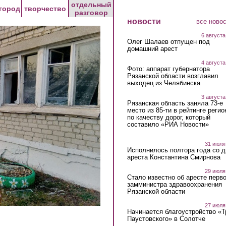
отдельный
город
творчество
разговор
новости
все ново
6 августа
Олег Шалаев отпущен под
домашний арест
4 августа
Фото: аппарат губернатора
Рязанской области возглавил
выходец из Челябинска
3 августа
Рязанская область заняла 73-е
место из 85-ти в рейтинге регио
по качеству дорог, который
составило «РИА Новости»
31 июля
Исполнилось полтора года со д
ареста Константина Смирнова
29 июля
Стало известно об аресте перво
замминистра здравоохранения
Рязанской области
27 июля
Начинается благоустройство «
Паустовского» в Солотче