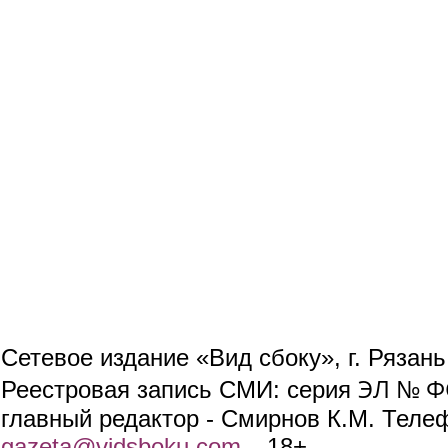
Сетевое издание «Вид сбоку», г. Рязан
ЭЛ № ФС
Реестровая запись СМИ: серия
главный редактор - Смирнов К.М. Телефо
gazeta@vidsboku.com
(link sends e-mail)
. 18+