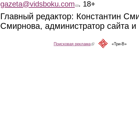
gazeta@vidsboku.com
(link sends e-mail)
. 18+
Главный редактор: Константин См
Смирнова, администратор сайта и 
Поисковая реклама
(link is external)
«Три-В»