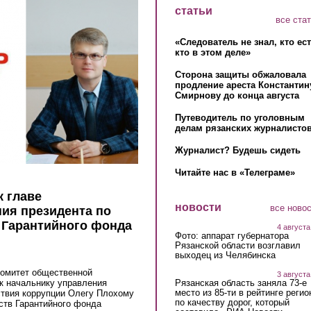
статьи
все ста
«Следователь не знал, кто ес
кто в этом деле»
Сторона защиты обжаловала
продление ареста Константин
Смирнову до конца августа
Путеводитель по уголовным
делам рязанских журналистов
Журналист? Будешь сидеть
Читайте нас в «Телеграме»
к главе
новости
все ново
ия президента по
о Гарантийного фонда
4 августа
Фото: аппарат губернатора
Рязанской области возглавил
выходец из Челябинска
Комитет общественной
3 августа
Рязанская область заняла 73-е
к начальнику управления
место из 85-ти в рейтинге регио
ствия коррупции Олегу Плохому
по качеству дорог, который
ств Гарантийного фонда