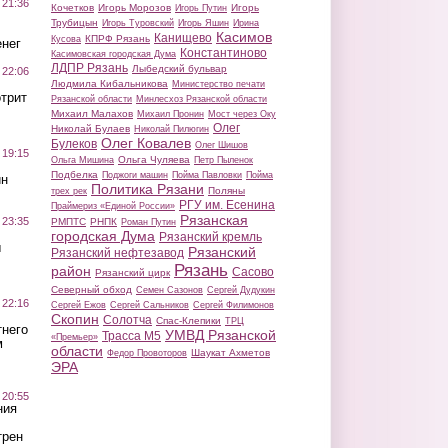
 21:36
Кочетков
Игорь Морозов
Игорь
Игорь Путин
Трубицын
Игорь Туровский
Игорь Яшин
Ирина
Касимов
Канищево
КПРФ Рязань
Кусова
нег
Константиново
Касимовская городская Дума
ЛДПР Рязань
Лыбедский бульвар
 22:06
Людмила Кибальникова
Министерство печати
трит
Рязанской области
Минлесхоз Рязанской области
Михаил Малахов
Михаил Пронин
Мост через Оку
Олег
Николай Булаев
Николай Пилюгин
Олег Ковалев
Булеков
Олег Шишов
 19:15
Ольга Чуляева
Ольга Мишина
Петр Пыленок
Подбелка
Поджоги машин
Пойма Павловки
Пойма
ин
Политика Рязани
Поляны
трех рек
РГУ им. Есенина
Праймериз «Единой России»
Рязанская
 23:35
РМПТС
РНПК
Роман Путин
городская Дума
Рязанский кремль
ы
Рязанский
Рязанский нефтезавод
Рязань
район
Сасово
Рязанский цирк
Северный обход
Семен Сазонов
Сергей Дудукин
 22:16
Сергей Ежов
Сергей Сальников
Сергей Филимонов
Скопин
Солотча
Спас-Клепики
ТРЦ
тнего
УМВД Рязанской
Трасса М5
«Премьер»
м
области
Шаукат Ахметов
Федор Провоторов
ЭРА
 20:55
ния
трен