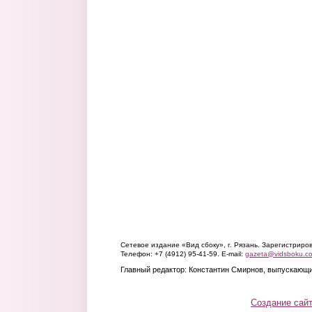
Сетевое издание «Вид сбоку», г. Рязань. Зарегистрир
Телефон: +7 (4912) 95-41-59. E-mail:
gazeta@vidsboku.c
Главный редактор: Константин Смирнов, выпускающи
Создание сай