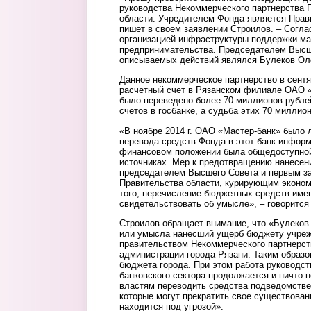
руководства Некоммерческого партнерства 
области. Учредителем Фонда является Прави
пишет в своем заявлении Строилов. – Согла
организацией инфраструктуры поддержки ма
предпринимательства. Председателем Высш
описываемых действий являлся Булеков Ол
Данное некоммерческое партнерство в сентя
расчетный счет в Рязанском филиале ОАО «
было переведено более 70 миллионов рубле
счетов в госбанке, а судьба этих 70 миллио
«В ноябре 2014 г. ОАО «Мастер-банк» было 
перевода средств Фонда в этот банк информ
финансовом положении была общедоступной
источниках. Мер к предотвращению нанесен
председателем Высшего Совета и первым з
Правительства области, курирующим экономи
того, перечисление бюджетных средств имен
свидетельствовать об умысле», – говорится
Строилов обращает внимание, что «Булеков 
или умысла нанесший ущерб бюджету учреж
правительством Некоммерческого партнерст
администрации города Рязани. Таким образ
бюджета города. При этом работа руководс
банковского сектора продолжается и ничто 
властям переводить средства подведомствен
которые могут прекратить свое существован
находится под угрозой».