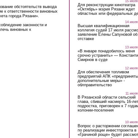
15 июля
Для реконструкции кинотеатра
ование обстоятельств вывода
«Октябрь» мэрия Рязани ждет
ие к ответственности виновных
областных или федеральных де
ета города Рязани».
14 июля
соблюдение законности и
Высшая квалификационная
влечь виновных к
коллегия судей 17 июля рассмо
заявление Елены Сапуновой об
отставке
13 июля
«В январе понадобилось меня
срочно устранить» — Констант
Смирнов в суде
12 июля
Для обеспечения топливом
предприятий АПК «предпринят
дополнительные меры» -
облправительство
11 июля
В Рязанской области сельский
глава, сбивший насмерть 16-ле
подростка, приговорен к 7 года
колонии-поселения
10 июля
Вопрос о расторжении соглаше
по реализации инвестпроекта в
«Грачиной роще» будет рассмо