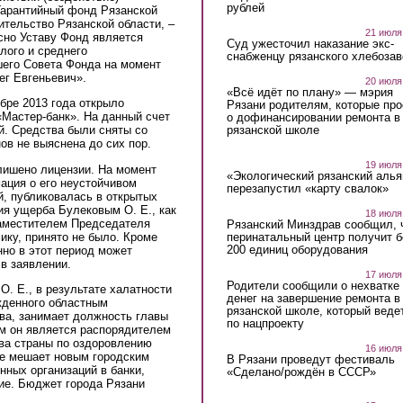
рублей
Гарантийный фонд Рязанской
тельство Рязанской области, –
21 июля
сно Уставу Фонд является
Суд ужесточил наказание экс-
лого и среднего
снабженцу рязанского хлебоза
его Совета Фонда на момент
ег Евгеньевич».
20 июля
«Всё идёт по плану» — мэрия
бре 2013 года открыло
Рязани родителям, которые пр
Мастер-банк». На данный счет
о дофинансировании ремонта в
рязанской школе
й. Средства были сняты со
нов не выяснена до сих пор.
19 июля
лишено лицензии. На момент
«Экологический рязанский алья
ация о его неустойчивом
перезапустил «карту свалок»
, публиковалась в открытых
ия ущерба Булековым О. Е., как
18 июля
аместителем Председателя
Рязанский Минздрав сообщил, 
перинатальный центр получит 
ку, принято не было. Кроме
200 единиц оборудования
но в этот период может
 в заявлении.
17 июля
Родители сообщили о нехватке
О. Е., в результате халатности
денег на завершение ремонта в
денного областным
рязанской школе, который веде
ва, занимает должность главы
по нацпроекту
ом он является распорядителем
тва страны по оздоровлению
16 июля
не мешает новым городским
В Рязани проведут фестиваль
ных организаций в банки,
«Сделано/рождён в СССР»
ие. Бюджет города Рязани