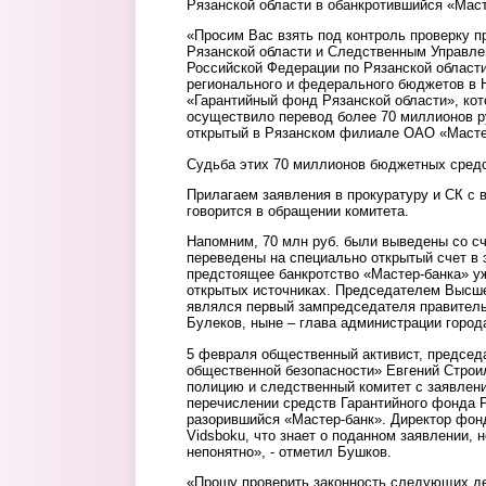
Рязанской области в обанкротившийся «Маст
«Просим Вас взять под контроль проверку 
Рязанской области и Следственным Управле
Российской Федерации по Рязанской области
регионального и федерального бюджетов в 
«Гарантийный фонд Рязанской области», кот
осуществило перевод более 70 миллионов р
открытый в Рязанском филиале ОАО «Мастер-
Судьба этих 70 миллионов бюджетных средс
Прилагаем заявления в прокуратуру и СК с 
говорится в обращении комитета.
Напомним, 70 млн руб. были выведены со сч
переведены на специально открытый счет в э
предстоящее банкротство «Мастер-банка» у
открытых источниках. Председателем Высше
являлся первый зампредседателя правитель
Булеков, ныне – глава администрации город
5 февраля общественный активист, председ
общественной безопасности» Евгений Строил
полицию и следственный комитет с заявлен
перечислении средств Гарантийного фонда Р
разорившийся «Мастер-банк». Директор фо
Vidsboku, что знает о поданном заявлении, 
непонятно», - отметил Бушков.
«Прошу проверить законность следующих де