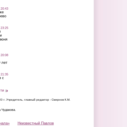
 20:43
ке
оево
 23:25
ы
и
июня
 20:08
 лет
 21:35
 с
сти
20 г.
Учредитель, главный редактор - Смирнов К.М.
а Чудакова.
нала»
Неизвестный Павлов