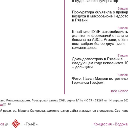
в суде, заявил губернатор
9 июля
Прокуратура объявила о провер
воздуха в микрорайоне Недост
в Рязани
8 июля
В паблике ПУВР автомобилист
делятся информацией о наличи
бензина на АЗС в Рязани, с 25 
пост собрал более двух тысяч
комментариев
7 июля
Дому-долгострою в Рязани в
следующем году исполнится 10
– дольщики
6 июля
Фото: Павел Малков встретился
Германом Грефом
все ново
ЭЛ № ФС 77 - 7826
1 от 14 апреля 20
овано Роскомнадзором. Реестровая запись СМИ: серия
(link sends e-mail)
om
. 18+
й редактор: Марина Смирнова, администратор сайта и аккаунтов в соцсетях: Светлан
Концессия «Водока
тов
(link is external)
«Три-В»