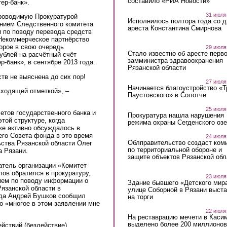
составило «РИА Новости»
ер-банк».
31 июля
проводимую Прокуратурой
Исполнилось полтора года со д
нием Следственного комитета
ареста Константина Смирнова
 по поводу перевода средств
Некоммерческое партнёрство
орое в свою очередь
29 июля
Стало известно об аресте перво
ублей на расчётный счёт
замминистра здравоохранения
банк», в сентябре 2013 года.
Рязанской области
тв не выяснена до сих пор!
27 июля
Начинается благоустройство «
входящей отметкой», –
Паустовского» в Солотче
25 июля
етов государственного банка и
Прокуратура нашла нарушения
той структуре, когда
режима охраны Сегденского озе
же активно обсуждалось в
го Совета фонда в это время
24 июля
Облправительство создаст ком
ства Рязанской области Олег
по территориальной обороне и
а Рязани.
защите объектов Рязанской обл
атель организации «Комитет
ов обратился в прокуратуру,
23 июля
ием по поводу информации о
Здание бывшего «Детского мир
язанской области в
улице Соборной в Рязани выст
нда Андрей Бушков сообщил
на торги
но «многое в этом заявлении мне
22 июля
На реставрацию мечети в Каси
выделено более 200 миллионов
йствий (бездействие)