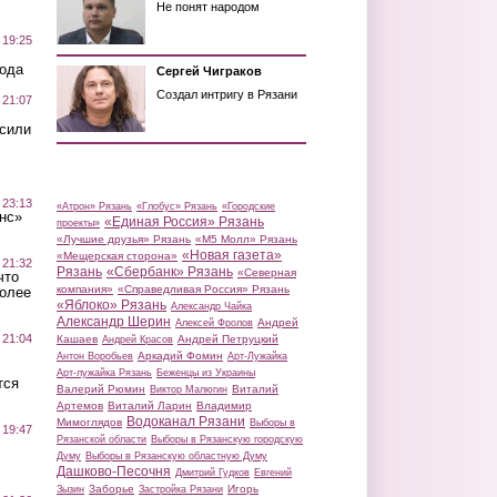
Не понят народом
 19:25
вода
Сергей Чиграков
Создал интригу в Рязани
 21:07
осили
 23:13
«Атрон» Рязань
«Глобус» Рязань
«Городские
нс»
«Единая Россия» Рязань
проекты»
«Лучшие друзья» Рязань
«М5 Молл» Рязань
«Новая газета»
«Мещерская сторона»
 21:32
Рязань
«Сбербанк» Рязань
«Северная
что
компания»
«Справедливая Россия» Рязань
более
«Яблоко» Рязань
Александр Чайка
Александр Шерин
Андрей
Алексей Фролов
 21:04
Кашаев
Андрей Петруцкий
Андрей Красов
Аркадий Фомин
Антон Воробьев
Арт-Лужайка
Арт-лужайка Рязань
Беженцы из Украины
тся
Валерий Рюмин
Виталий
Виктор Малюгин
Артемов
Виталий Ларин
Владимир
Водоканал Рязани
Мимоглядов
Выборы в
 19:47
Рязанской области
Выборы в Рязанскую городскую
Думу
Выборы в Рязанскую областную Думу
Дашково-Песочня
Дмитрий Гудков
Евгений
Заборье
Игорь
Зызин
Застройка Рязани