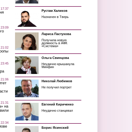
 17:37
Рустам Халиков
ня
Назначен в Тверь
 23:09
го
Лариса Пастухова
Получила новую
должность в АФК
«Система»
 21:02
Тропы
Ольга Свинцова
 23:45
Неудачно крышанула
Минфин
ра
 21:06
Николай Любимов
итет
Не получил портрет
асти
 21:31
Евгений Кириченко
а» на
авили
Неудачно станцевал
 22:34
мове
Борис Ясинский