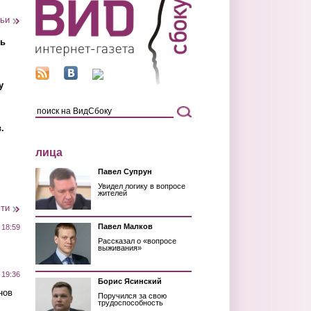
тьи
ть
у
.
лица
Павел Супрун
Увидел логику в вопросе
жителей
сти
Павел Малков
 18:59
Рассказал о «вопросе
выживания»
 19:36
Борис Ясинский
нов
Поручился за свою
трудоспособность