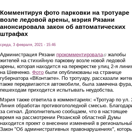
Комментируя фото парковки на тротуаре
возле ледовой арены, мэрия Рязани
анонсировала закон об автоматических
штрафах
среда, 3 февраля, 2021 - 15:46
Администрация Рязани
прокомментировала
(link is external)
жалобы
жителей на стихийную парковку возле новой ледовой
арены, которая находится на перекрестке улиц 2-я лини
на Шевченко.
Фото
были опубликованы на странице
губернатора «ВКонтакте». По тротуару, рассказали жите
также передвигаются автомобили, была замечена фура,
пешеходам приходится испытывать неудобства.
Мэрия также ответила в комментариях: «Тротуар по ул. 
Линия обработан противогололедной смесью. Благода
за сигнал. Дополнительно сообщаем, что в настоящее
время на рассмотрении Рязанской областной Думы
находится проект о внесении изменений в региональны
Закон "Об административных правонарушениях", котор