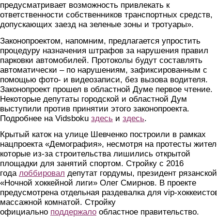
предусматривает возможность привлекать к
ответственности собственников транспортных средств,
допускающих заезд на зеленые зоны и тротуары».
Законопроектом, напомним, предлагается упростить
процедуру назначения штрафов за нарушения правил
парковки автомобилей. Протоколы будут составлять
автоматически – по нарушениям, зафиксированным с
помощью фото- и видеозаписи, без вызова водителя.
Законопроект прошел в областной Думе первое чтение.
Некоторые депутаты городской и областной Дум
выступили против принятии этого законопроекта.
Подробнее на Vidsboku
здесь
и
здесь
.
Крытый каток на улице Шевченко построили в рамках
нацпроекта «Демография», несмотря на протесты жител
которые из-за строительства лишились открытой
площадки для занятий спортом. Стройку с 2016
года
лоббировал
депутат гордумы, президент рязанской
«Ночной хоккейной лиги» Олег Смирнов. В проекте
предусмотрена отдельная раздевалка для vip-хоккеисто
массажной комнатой. Стройку
официально
поддержало
областное правительство.