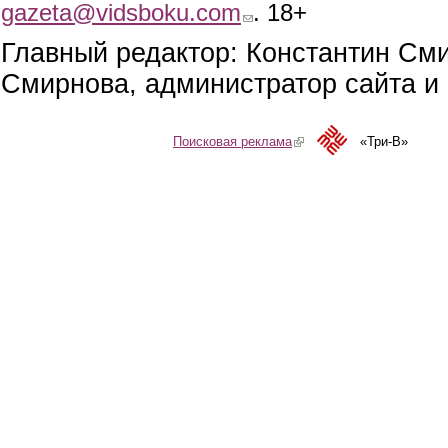
gazeta@vidsboku.com
(link sends e-mail)
. 18+
Главный редактор: Константин См
Смирнова, администратор сайта и 
Поисковая реклама
(link is external)
«Три-В»