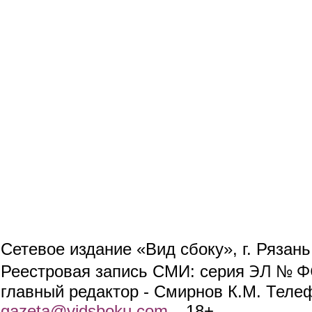
Сетевое издание «Вид сбоку», г. Рязан
ЭЛ № ФС
Реестровая запись СМИ: серия
главный редактор - Смирнов К.М. Телефо
gazeta@vidsboku.com
(link sends e-mail)
. 18+