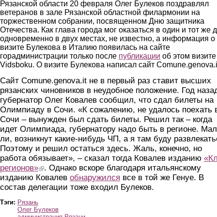
Рязанской области 20 февраля Олег Булеков поздравлял
ветеранов в зале Рязанской областной филармонии на
торжественном собрании, посвященном Дню защитника
Отечества. Как глава города мог оказаться в один и тот же 
одновременно в двух местах, не известно, а информация о
визите Булекова в Италию появилась на сайте
горадминистрации только после
публикации
об этом визите
Vidsboku. О визите Булекова написал сайт Comune.genova.i
Сайт Comune.genova.it не в первый раз ставит высших
рязанских чиновников в неудобное положение. Год наза
губернатор Олег Ковалев сообщил, что сдал билеты на
Олимпиаду в Сочи. «К сожалению, не удалось поехать 
Сочи – вынужден был сдать билеты. Решил так – когда
идет Олимпиада, губернатору надо быть в регионе. Ма
ли, возникнут какие-нибудь ЧП, а я там буду развлекать
Поэтому и решил остаться здесь. Жаль, конечно, но
работа обязывает», – сказал тогда Ковалев изданию
«К
регионов»
(link is external)
. Однако вскоре благодаря итальянскому
изданию Ковалев
обнаружился
все в той же Генуе. В
состав делегации тоже входил Булеков.
Тэги:
Рязань
Олег Булеков
администрация Рязани