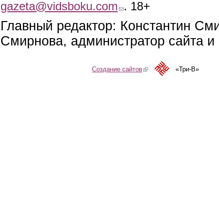
gazeta@vidsboku.com
(link sends e-mail)
. 18+
Главный редактор: Константин См
Смирнова, администратор сайта и 
Создание сайтов
(link is external)
«Три-В»