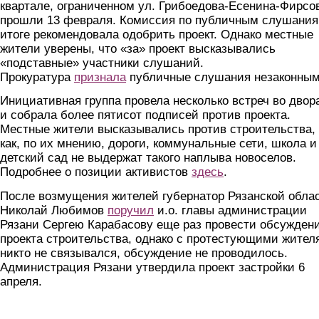
квартале, ограниченном ул. Грибоедова-Есенина-Фирсо
прошли 13 февраля. Комиссия по публичным слушания
итоге рекомендовала одобрить проект. Однако местные
жители уверены, что «за» проект высказывались
«подставные» участники слушаний.
Прокуратура
признала
публичные слушания незаконным
Инициативная группа провела несколько встреч во двор
и собрала более пятисот подписей против проекта.
Местные жители высказывались против строительства, 
как, по их мнению, дороги, коммунальные сети, школа и
детский сад не выдержат такого наплыва новоселов.
Подробнее о позиции активистов
здесь
.
После возмущения жителей губернатор Рязанской обла
Николай Любимов
поручил
и.о. главы администрации
Рязани Сергею Карабасову еще раз провести обсужден
проекта строительства, однако с протестующими жител
никто не связывался, обсуждение не проводилось.
Администрация Рязани утвердила проект застройки 6
апреля.