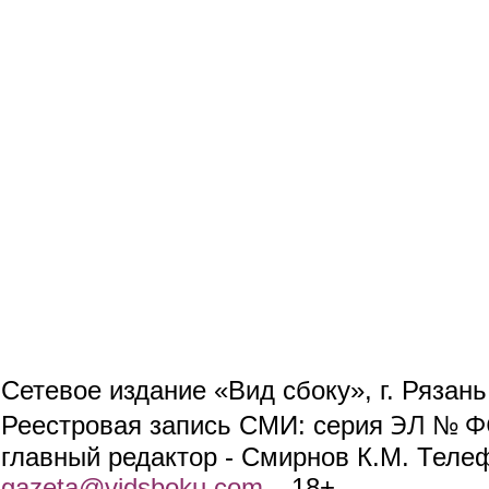
Сетевое издание «Вид сбоку», г. Рязан
ЭЛ № ФС
Реестровая запись СМИ: серия
главный редактор - Смирнов К.М. Телефо
gazeta@vidsboku.com
(link sends e-mail)
. 18+