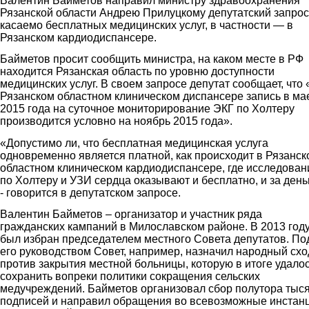
Валентин Байметов направил министру здравоохранения
Рязанской области Андрею Прилуцкому депутатский запрос
касаемо бесплатных медицинских услуг, в частности — в
Рязанском кардиодиспансере.
Байметов просит сообщить министра, на каком месте в РФ
находится Рязанская область по уровню доступности
медицинских услуг. В своем запросе депутат сообщает, что 
Рязанском областном клиническом диспансере запись в ма
2015 года на суточное мониторирование ЭКГ по Холтеру
производится условно на ноябрь 2015 года».
«Допустимо ли, что бесплатная медицинская услуга
одновременно является платной, как происходит в Рязанск
областном клиническом кардиодиспансере, где исследован
по Холтеру и УЗИ сердца оказывают и бесплатно, и за день
- говорится в депутатском запросе.
Валентин Байметов – организатор и участник ряда
гражданских кампаний в Милославском районе. В 2013 год
был избран председателем местного Совета депутатов. По
его руководством Совет, например, назначил народный схо
против закрытия местной больницы, которую в итоге удало
сохранить вопреки политики сокращения сельских
медучреждений. Байметов организовал сбор полутора тыс
подписей и направил обращения во всевозможные инстанц