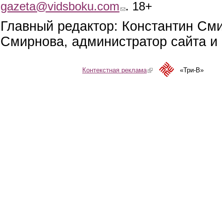
gazeta@vidsboku.com
(link sends e-mail)
. 18+
Главный редактор: Константин См
Смирнова, администратор сайта и 
Контекстная реклама
(link is external)
«Три-В»