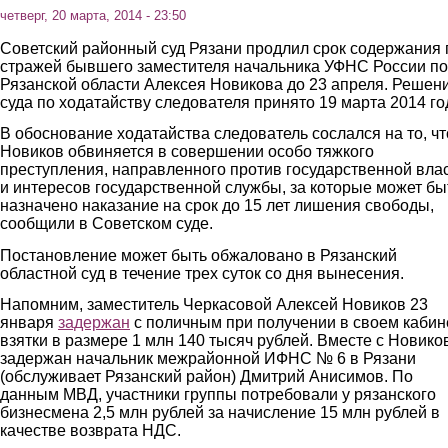
четверг, 20 марта, 2014 - 23:50
Советский районный суд Рязани продлил срок содержания 
стражей бывшего заместителя начальника УФНС России по
Рязанской области Алексея Новикова до 23 апреля. Решен
суда по ходатайству следователя принято 19 марта 2014 го
В обоснование ходатайства следователь сослался на то, чт
Новиков обвиняется в совершении особо тяжкого
преступления, направленного против государственной вла
и интересов государственной службы, за которые может бы
назначено наказание на срок до 15 лет лишения свободы,
сообщили в Советском суде.
Постановление может быть обжаловано в Рязанский
областной суд в течение трех суток со дня вынесения.
Напомним, заместитель Черкасовой Алексей Новиков 23
января
задержан
с поличным при получении в своем кабин
взятки в размере 1 млн 140 тысяч рублей. Вместе с Новик
задержан начальник межрайонной ИФНС № 6 в Рязани
(обслуживает Рязанский район) Дмитрий Анисимов. По
данным МВД, участники группы потребовали у рязанского
бизнесмена 2,5 млн рублей за начисление 15 млн рублей в
качестве возврата НДС.