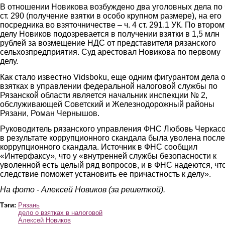
В отношении Новикова возбуждено два уголовных дела по ч
ст. 290 (получение взятки в особо крупном размере), на его
посредника во взяточничестве – ч. 4 ст. 291.1 УК. По втором
делу Новиков подозревается в получении взятки в 1,5 млн
рублей за возмещение НДС от представителя рязанского
сельхозпредприятия. Суд арестовал Новикова по первому
делу.
Как стало известно Vidsboku, еще одним фигурантом дела 
взятках в управлении федеральной налоговой службы по
Рязанской области является начальник инспекции № 2,
обслуживающей Советский и Железнодорожный районы
Рязани, Роман Чернышов.
Руководитель рязанского управления ФНС Любовь Черкас
в результате коррупционного скандала была уволена после
коррупционного скандала. Источник в ФНС сообщил
«Интерфаксу», что у «внутренней службы безопасности к
уволенной есть целый ряд вопросов, и в ФНС надеются, чт
следствие поможет установить ее причастность к делу».
На фото - Алексей Новиков (за решеткой).
Тэги:
Рязань
дело о взятках в налоговой
Алексей Новиков