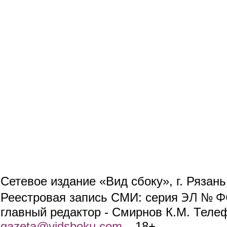
Сетевое издание «Вид сбоку», г. Рязан
ЭЛ № ФС
Реестровая запись СМИ: серия
главный редактор - Смирнов К.М. Телефо
gazeta@vidsboku.com
(link sends e-mail)
. 18+