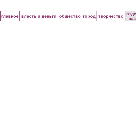
Перейти к основному содержанию
отд
главное
власть и деньги
общество
город
творчество
ра