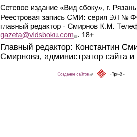
Сетевое издание «Вид сбоку», г. Рязан
ЭЛ № ФС
Реестровая запись СМИ: серия
главный редактор - Смирнов К.М. Телефо
gazeta@vidsboku.com
(link sends e-mail)
. 18+
Главный редактор: Константин См
Смирнова, администратор сайта и 
Создание сайтов
(link is external)
«Три-В»