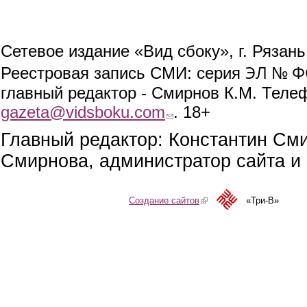
Сетевое издание «Вид сбоку», г. Рязан
ЭЛ № ФС
Реестровая запись СМИ: серия
главный редактор - Смирнов К.М. Телефо
gazeta@vidsboku.com
(link sends e-mail)
. 18+
Главный редактор: Константин См
Смирнова, администратор сайта и 
Создание сайтов
(link is external)
«Три-В»