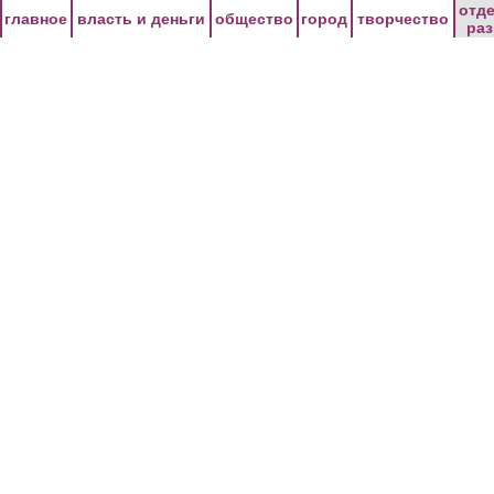
Перейти к основному содержанию
отд
главное
власть и деньги
общество
город
творчество
ра