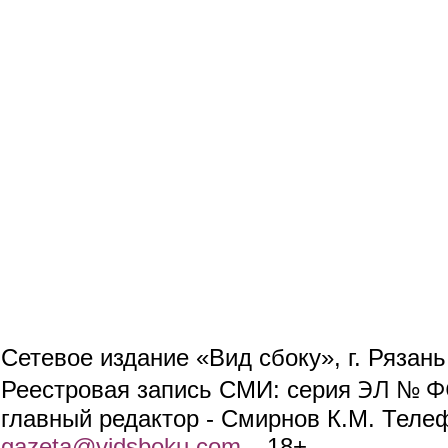
Сетевое издание «Вид сбоку», г. Рязан
ЭЛ № ФС
Реестровая запись СМИ: серия
главный редактор - Смирнов К.М. Телефо
gazeta@vidsboku.com
(link sends e-mail)
. 18+