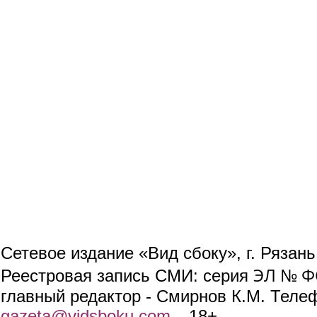
Сетевое издание «Вид сбоку», г. Рязан
ЭЛ № ФС
Реестровая запись СМИ: серия
главный редактор - Смирнов К.М. Телефо
gazeta@vidsboku.com
(link sends e-mail)
. 18+