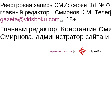
ЭЛ № ФС
Реестровая запись СМИ: серия
главный редактор - Смирнов К.М. Телефо
gazeta@vidsboku.com
(link sends e-mail)
. 18+
Главный редактор: Константин См
Смирнова, администратор сайта и 
Создание сайтов
(link is external)
«Три-В»