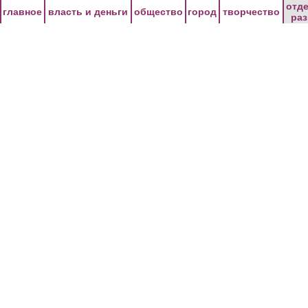
Перейти к основному содержанию
отд
главное
власть и деньги
общество
город
творчество
ра