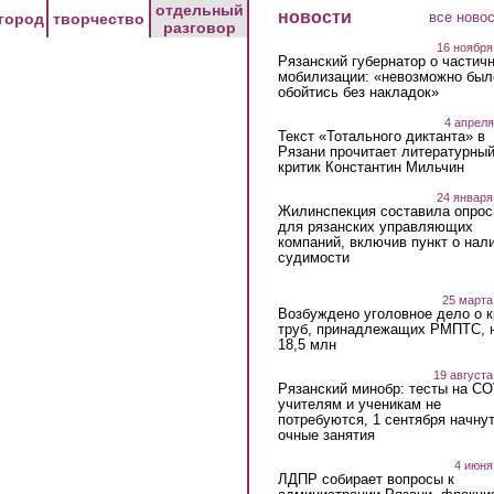
отдельный
новости
все ново
город
творчество
разговор
16 ноября
Рязанский губернатор о частич
мобилизации: «невозможно был
обойтись без накладок»
4 апреля
Текст «Тотального диктанта» в
Рязани прочитает литературны
критик Константин Мильчин
24 января
Жилинспекция составила опрос
для рязанских управляющих
компаний, включив пункт о нал
судимости
25 марта
Возбуждено уголовное дело о 
труб, принадлежащих РМПТС, 
18,5 млн
19 августа
Рязанский минобр: тесты на C
учителям и ученикам не
потребуются, 1 сентября начну
очные занятия
4 июня
ЛДПР собирает вопросы к