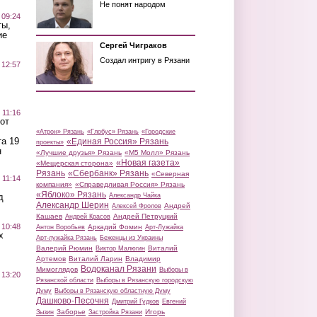
Не понят народом
 09:24
ты,
ие
Сергей Чиграков
Создал интригу в Рязани
 12:57
 11:16
от
«Атрон» Рязань
«Глобус» Рязань
«Городские
а 19
«Единая Россия» Рязань
проекты»
н
«Лучшие друзья» Рязань
«М5 Молл» Рязань
«Новая газета»
«Мещерская сторона»
Рязань
«Сбербанк» Рязань
«Северная
 11:14
компания»
«Справедливая Россия» Рязань
«Яблоко» Рязань
д
Александр Чайка
Александр Шерин
Андрей
Алексей Фролов
Кашаев
Андрей Петруцкий
Андрей Красов
 10:48
Аркадий Фомин
Антон Воробьев
Арт-Лужайка
х
Арт-лужайка Рязань
Беженцы из Украины
Валерий Рюмин
Виталий
Виктор Малюгин
Артемов
Виталий Ларин
Владимир
Водоканал Рязани
Мимоглядов
Выборы в
 13:20
Рязанской области
Выборы в Рязанскую городскую
Думу
Выборы в Рязанскую областную Думу
Дашково-Песочня
Дмитрий Гудков
Евгений
Заборье
Игорь
Зызин
Застройка Рязани