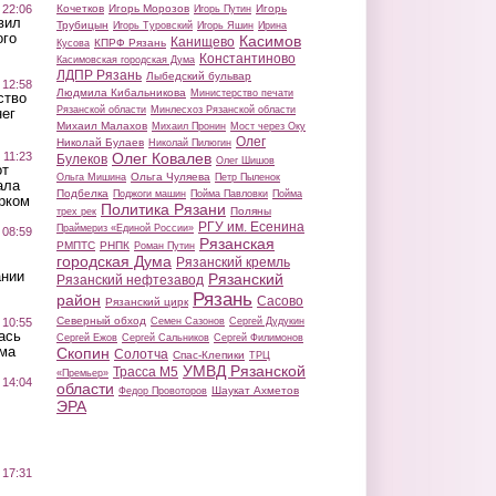
 22:06
Кочетков
Игорь Морозов
Игорь
Игорь Путин
вил
Трубицын
Игорь Туровский
Игорь Яшин
Ирина
ого
Касимов
Канищево
КПРФ Рязань
Кусова
Константиново
Касимовская городская Дума
ЛДПР Рязань
Лыбедский бульвар
 12:58
Людмила Кибальникова
Министерство печати
ство
Рязанской области
Минлесхоз Рязанской области
ег
Михаил Малахов
Михаил Пронин
Мост через Оку
Олег
Николай Булаев
Николай Пилюгин
 11:23
Олег Ковалев
Булеков
Олег Шишов
от
Ольга Чуляева
Ольга Мишина
Петр Пыленок
ала
Подбелка
Поджоги машин
Пойма Павловки
Пойма
рком
Политика Рязани
Поляны
трех рек
РГУ им. Есенина
Праймериз «Единой России»
 08:59
Рязанская
РМПТС
РНПК
Роман Путин
городская Дума
Рязанский кремль
ании
Рязанский
Рязанский нефтезавод
Рязань
район
Сасово
Рязанский цирк
Северный обход
 10:55
Семен Сазонов
Сергей Дудукин
ась
Сергей Ежов
Сергей Сальников
Сергей Филимонов
ма
Скопин
Солотча
Спас-Клепики
ТРЦ
УМВД Рязанской
Трасса М5
«Премьер»
 14:04
области
Шаукат Ахметов
Федор Провоторов
ЭРА
 17:31