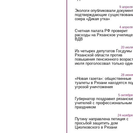
9 апреля
Экологи опубликовали докумен
подтверждающие существован
озера «Дикая утка»
4 апреля
Счетная палата РФ проверит
расходы на Рязанское училище
ВДВ
20 июля
Из четырех депутатов Госдумы 
Рязанской области против
повышения пенсионного возраст
июля проголосовал только оди
28 июня
«Новая газета»: общественные
туалеты в Рязани находятся по
угрозой уничтожения
5 октября
Губернатор поздравил рязански
учителей с профессиональным
праздником
24 ноября
Путину направлена петиция с
просьбой защитить дом
Циолковского в Рязани