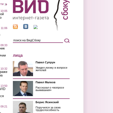
сти
 10:05
ной
о
 11:06
й
 09:33
ник
лица
ичии
Павел Супрун
Увидел логику в вопросе
 10:32
жителей
краже
на
Павел Малков
 13:50
Рассказал о «вопросе
OVID
выживания»
тся
Борис Ясинский
 09:21
Поручился за свою
трудоспособность