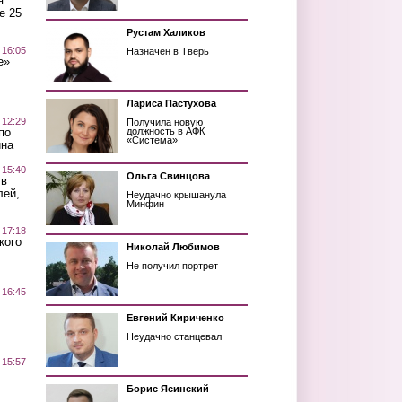
я
е 25
Рустам Халиков
 16:05
Назначен в Тверь
е»
Лариса Пастухова
 12:29
Получила новую
по
должность в АФК
«Система»
ина
 15:40
Ольга Свинцова
 в
лей,
Неудачно крышанула
Минфин
 17:18
кого
Николай Любимов
Не получил портрет
 16:45
Евгений Кириченко
Неудачно станцевал
 15:57
Борис Ясинский