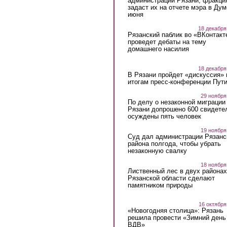
администрации Рязани, фракци
задаст их на отчете мэра в Дум
июня
18 декабря
Рязанский паблик во «ВКонтакт
проведет дебаты на тему
домашнего насилия
18 декабря
В Рязани пройдет «дискуссия» 
итогам пресс-конференции Пут
29 ноября
По делу о незаконной миграции
Рязани допрошено 600 свидете
осуждены пять человек
19 ноября
Суд дал администрации Рязанс
района полгода, чтобы убрать
незаконную свалку
18 ноября
Лиственный лес в двух районах
Рязанской области сделают
памятником природы
16 октября
«Новогодняя столица»: Рязань
решила провести «Зимний день
ВДВ»