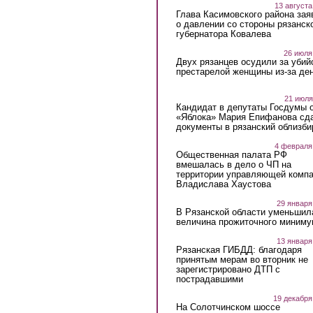
13 августа
Глава Касимовского района зая
о давлении со стороны рязанск
губернатора Ковалева
26 июля
Двух рязанцев осудили за убий
престарелой женщины из-за ден
21 июля
Кандидат в депутаты Госдумы 
«Яблока» Мария Епифанова сд
документы в рязанский облизби
4 февраля
Общественная палата РФ
вмешалась в дело о ЧП на
территории управляющей комп
Владислава Хаустова
29 января
В Рязанской области уменьшил
величина прожиточного миниму
13 января
Рязанская ГИБДД: благодаря
принятым мерам во вторник не
зарегистрировано ДТП с
пострадавшими
19 декабря
На Солотчинском шоссе