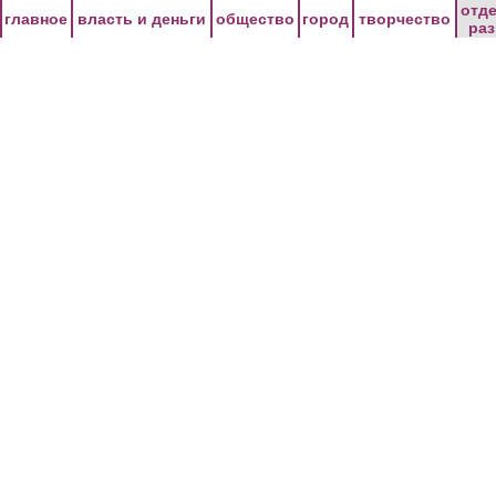
Перейти к основному содержанию
отд
главное
власть и деньги
общество
город
творчество
ра