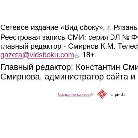
Сетевое издание «Вид сбоку», г. Рязан
ЭЛ № ФС
Реестровая запись СМИ: серия
главный редактор - Смирнов К.М. Телефо
gazeta@vidsboku.com
(link sends e-mail)
. 18+
Главный редактор: Константин См
Смирнова, администратор сайта и 
Создание сайтов
(link is external)
«Три-В»