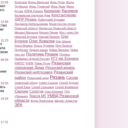
 22:06
Кочетков
Игорь Морозов
Игорь
Игорь Путин
вил
Трубицын
Игорь Туровский
Игорь Яшин
Ирина
ого
Касимов
Канищево
КПРФ Рязань
Кусова
Константиново
Касимовская городская Дума
ЛДПР Рязань
Лыбедский бульвар
 12:58
Людмила Кибальникова
Министерство печати
ство
Рязанской области
Минлесхоз Рязанской области
ег
Михаил Малахов
Михаил Пронин
Мост через Оку
Олег
Николай Булаев
Николай Пилюгин
 11:23
Олег Ковалев
Булеков
Олег Шишов
от
Ольга Чуляева
Ольга Мишина
Петр Пыленок
ала
Подбелка
Поджоги машин
Пойма Павловки
Пойма
рком
Политика Рязани
Поляны
трех рек
РГУ им. Есенина
Праймериз «Единой России»
 08:59
Рязанская
РМПТС
РНПК
Роман Путин
городская Дума
Рязанский кремль
ании
Рязанский
Рязанский нефтезавод
Рязань
район
Сасово
Рязанский цирк
Северный обход
 10:55
Семен Сазонов
Сергей Дудукин
ась
Сергей Ежов
Сергей Сальников
Сергей Филимонов
ма
Скопин
Солотча
Спас-Клепики
ТРЦ
УМВД Рязанской
Трасса М5
«Премьер»
 14:04
области
Шаукат Ахметов
Федор Провоторов
ЭРА
 17:31