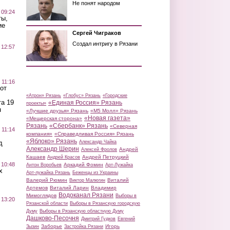
Не понят народом
 09:24
ты,
ие
Сергей Чиграков
Создал интригу в Рязани
 12:57
 11:16
от
«Атрон» Рязань
«Глобус» Рязань
«Городские
а 19
«Единая Россия» Рязань
проекты»
н
«Лучшие друзья» Рязань
«М5 Молл» Рязань
«Новая газета»
«Мещерская сторона»
Рязань
«Сбербанк» Рязань
«Северная
 11:14
компания»
«Справедливая Россия» Рязань
«Яблоко» Рязань
д
Александр Чайка
Александр Шерин
Андрей
Алексей Фролов
Кашаев
Андрей Петруцкий
Андрей Красов
 10:48
Аркадий Фомин
Антон Воробьев
Арт-Лужайка
х
Арт-лужайка Рязань
Беженцы из Украины
Валерий Рюмин
Виталий
Виктор Малюгин
Артемов
Виталий Ларин
Владимир
Водоканал Рязани
Мимоглядов
Выборы в
 13:20
Рязанской области
Выборы в Рязанскую городскую
Думу
Выборы в Рязанскую областную Думу
Дашково-Песочня
Дмитрий Гудков
Евгений
Заборье
Игорь
Зызин
Застройка Рязани