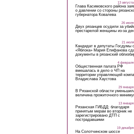
13 августа
Глава Касимовского района зая
о давлении со стороны рязанск
губернатора Ковалева
26 июля
Двух рязанцев осудили за убий
престарелой женщины из-за ден
21 июля
Кандидат в депутаты Госдумы 
«Яблока» Мария Епифанова сд
документы в рязанский облизби
4 февраля
Общественная палата РФ
вмешалась в дело о ЧП на
территории управляющей комп
Владислава Хаустова
29 января
В Рязанской области уменьшил
величина прожиточного миниму
13 января
Рязанская ГИБДД: благодаря
принятым мерам во вторник не
зарегистрировано ДТП с
пострадавшими
19 декабря
На Солотчинском шоссе