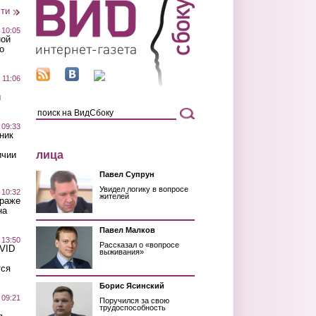
сти
 10:05
ной
о
 11:06
й
 09:33
ник
лица
ичии
Павел Супрун
Увидел логику в вопросе
 10:32
жителей
краже
на
Павел Малков
 13:50
Рассказал о «вопросе
OVID
выживания»
тся
Борис Ясинский
 09:21
Поручился за свою
трудоспособность