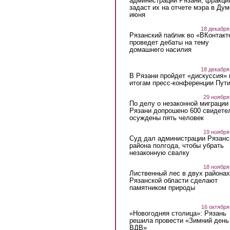
администрации Рязани, фракци
задаст их на отчете мэра в Дум
июня
18 декабря
Рязанский паблик во «ВКонтакт
проведет дебаты на тему
домашнего насилия
18 декабря
В Рязани пройдет «дискуссия» 
итогам пресс-конференции Пут
29 ноября
По делу о незаконной миграции
Рязани допрошено 600 свидете
осуждены пять человек
19 ноября
Суд дал администрации Рязанс
района полгода, чтобы убрать
незаконную свалку
18 ноября
Лиственный лес в двух районах
Рязанской области сделают
памятником природы
16 октября
«Новогодняя столица»: Рязань
решила провести «Зимний день
ВДВ»