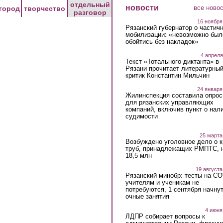
отдельный
новости
все ново
город
творчество
разговор
16 ноября
Рязанский губернатор о частич
мобилизации: «невозможно был
обойтись без накладок»
4 апреля
Текст «Тотального диктанта» в
Рязани прочитает литературны
критик Константин Мильчин
24 января
Жилинспекция составила опрос
для рязанских управляющих
компаний, включив пункт о нал
судимости
25 марта
Возбуждено уголовное дело о 
труб, принадлежащих РМПТС, 
18,5 млн
19 августа
Рязанский минобр: тесты на C
учителям и ученикам не
потребуются, 1 сентября начну
очные занятия
4 июня
ЛДПР собирает вопросы к