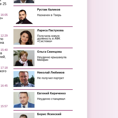
я
е 25
Рустам Халиков
 16:05
Назначен в Тверь
е»
Лариса Пастухова
 12:29
Получила новую
по
должность в АФК
«Система»
ина
 15:40
Ольга Свинцова
 в
лей,
Неудачно крышанула
Минфин
 17:18
кого
Николай Любимов
Не получил портрет
 16:45
Евгений Кириченко
Неудачно станцевал
 15:57
Борис Ясинский