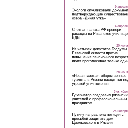
9 апреля
Экологи опубликовали докумен
подтверждающие существован
озера «Дикая утка»
4 апреля
Счетная палата РФ проверит
расходы на Рязанское училище
ВДВ
20 июля
Из четырех депутатов Госдумы 
Рязанской области против
повышения пенсионного возраст
июля проголосовал только оди
28 июня
«Новая газета»: общественные
туалеты в Рязани находятся по
угрозой уничтожения
5 октября
Губернатор поздравил рязански
учителей с профессиональным
праздником
24 ноября
Путину направлена петиция с
просьбой защитить дом
Циолковского в Рязани